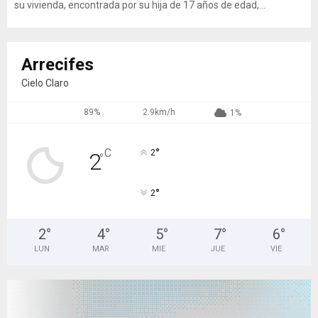
su vivienda, encontrada por su hija de 17 años de edad,...
Arrecifes
Cielo Claro
89%
2.9km/h
1%
°
C
2
2
°
°
2
2
°
4
°
5
°
7
°
6
°
LUN
MAR
MIE
JUE
VIE