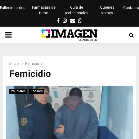
Farmacias de
Guía de
Quienes
Fallecimientos
Contacto
turno
profesionales
somos
Facebook
Instagram
Email
Whatsapp
PRIMARY
MENU
Inicio
Femicidio
Femicidio
Policiales
Zonales