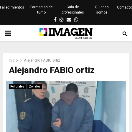
Farmacias de
Guía de
Quienes
Fallecimientos
Contacto
turno
profesionales
somos
Facebook
Instagram
Email
Whatsapp
PRIMARY
MENU
Inicio
Alejandro FABIO ortiz
Alejandro FABIO ortiz
Policiales
Zonales