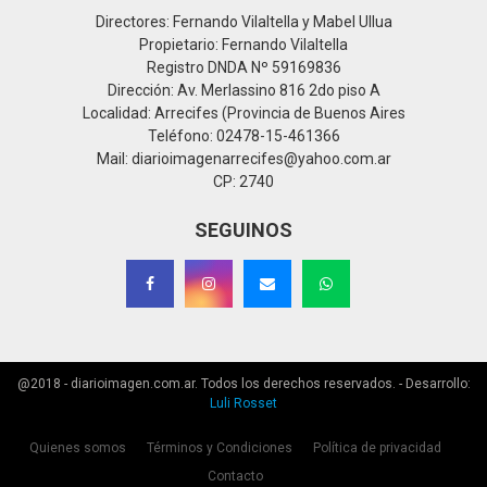
Directores: Fernando Vilaltella y Mabel Ullua
Propietario: Fernando Vilaltella
Registro DNDA Nº 59169836
Dirección: Av. Merlassino 816 2do piso A
Localidad: Arrecifes (Provincia de Buenos Aires
Teléfono: 02478-15-461366
Mail: diarioimagenarrecifes@yahoo.com.ar
CP: 2740
SEGUINOS
@2018 - diarioimagen.com.ar. Todos los derechos reservados. - Desarrollo:
Luli Rosset
Quienes somos
Términos y Condiciones
Política de privacidad
Contacto