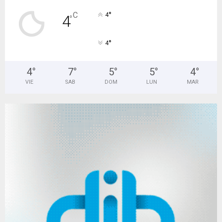
°
C
4
4
°
°
4
4
°
7
°
5
°
5
°
4
°
VIE
SAB
DOM
LUN
MAR