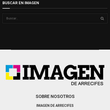
BUSCAR EN IMAGEN
S
e
a
S
r
c
E
h
f
A
o
r
R
:
C
H
SOBRE NOSOTROS
IMAGEN DE ARRECIFES