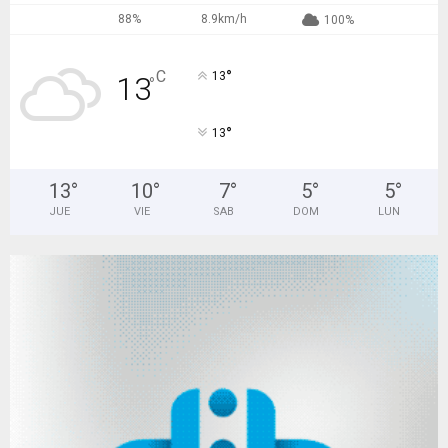
88%
8.9km/h
100%
°
C
13
13
°
°
13
13
°
10
°
7
°
5
°
5
°
JUE
VIE
SAB
DOM
LUN