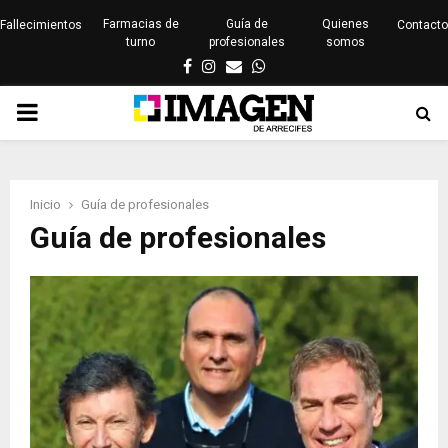
Farmacias de
Guía de
Quienes
Fallecimientos
Contacto
turno
profesionales
somos
Facebook
Instagram
Email
Whatsapp
PRIMARY
MENU
Inicio
Guía de profesionales
Guía de profesionales