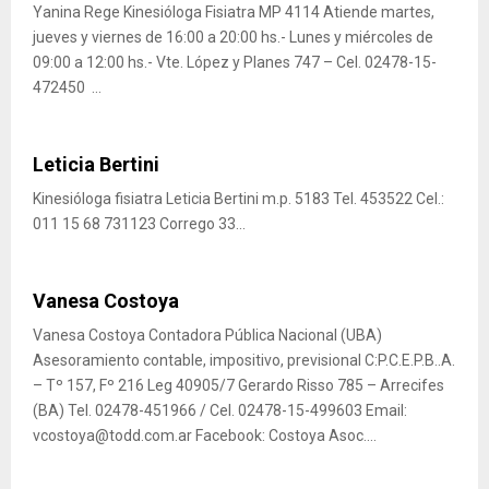
Yanina Rege Kinesióloga Fisiatra MP 4114 Atiende martes,
jueves y viernes de 16:00 a 20:00 hs.- Lunes y miércoles de
09:00 a 12:00 hs.- Vte. López y Planes 747 – Cel. 02478-15-
472450 ...
Leticia Bertini
Kinesióloga fisiatra Leticia Bertini m.p. 5183 Tel. 453522 Cel.:
011 15 68 731123 Corrego 33...
Vanesa Costoya
Vanesa Costoya Contadora Pública Nacional (UBA)
Asesoramiento contable, impositivo, previsional C:P.C.E.P.B..A.
– Tº 157, Fº 216 Leg 40905/7 Gerardo Risso 785 – Arrecifes
(BA) Tel. 02478-451966 / Cel. 02478-15-499603 Email:
vcostoya@todd.com.ar Facebook: Costoya Asoc....