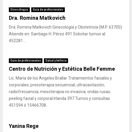
Ginecólogos
Guía de profesionales
Dra. Romina Matkovich
Dra. Romina Matkovich Ginecología y Obstetricia (M.P. 63700)
Atiende en: Santiago H. Pérez 491 Solicitar turnos al:
452281...
Guía de profesionales
Salud y belleza
Centro de Nutrición y Estética Belle Femme
Lic. María de los Angeles Brallar Tratamientos faciales y
corporales; presoterapia secuencial; ultracavitación;
radiofrecuencia; mesoterapia no invasiva; ondas rusas;
peeling facial y corporal Irlanda 397 Turnos y consultas:
451594 ó 15466708...
Yanina Rege