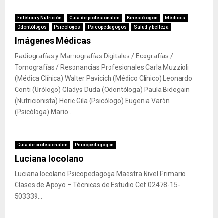
Estética y Nutrición
Guía de profesionales
Kinesiólogos
Médicos
Odontólogos
Psicólogos
Psicopedagogos
Salud y belleza
Imágenes Médicas
Radiografías y Mamografías Digitales / Ecografías /
Tomografías / Resonancias Profesionales Carla Muzzioli
(Médica Clínica) Walter Pavicich (Médico Clínico) Leonardo
Conti (Urólogo) Gladys Duda (Odontóloga) Paula Bidegain
(Nutricionista) Heric Gila (Psicólogo) Eugenia Varón
(Psicóloga) Mario...
Guía de profesionales
Psicopedagogos
Luciana Iocolano
Luciana Iocolano Psicopedagoga Maestra Nivel Primario
Clases de Apoyo – Técnicas de Estudio Cel: 02478-15-
503339...