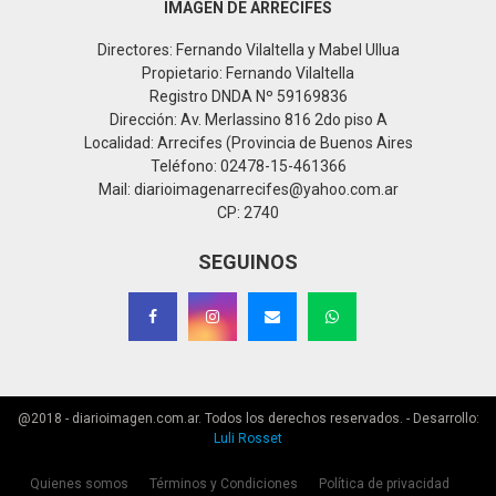
IMAGEN DE ARRECIFES
Directores: Fernando Vilaltella y Mabel Ullua
Propietario: Fernando Vilaltella
Registro DNDA Nº 59169836
Dirección: Av. Merlassino 816 2do piso A
Localidad: Arrecifes (Provincia de Buenos Aires
Teléfono: 02478-15-461366
Mail: diarioimagenarrecifes@yahoo.com.ar
CP: 2740
SEGUINOS
@2018 - diarioimagen.com.ar. Todos los derechos reservados. - Desarrollo:
Luli Rosset
Quienes somos
Términos y Condiciones
Política de privacidad