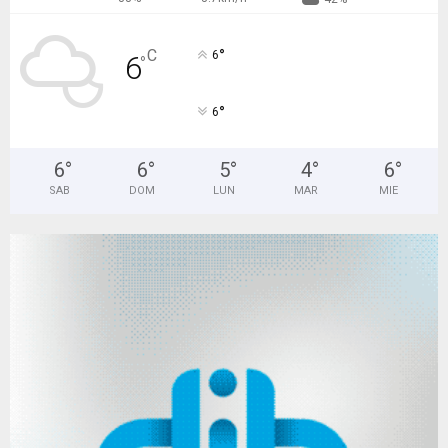
°
C
6
6
°
°
6
6
°
6
°
5
°
4
°
6
°
SAB
DOM
LUN
MAR
MIE