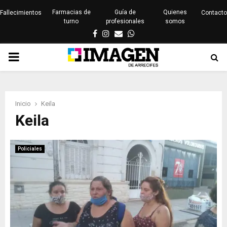
Farmacias de
Guía de
Quienes
Fallecimientos
Contacto
turno
profesionales
somos
Facebook
Instagram
Email
Whatsapp
PRIMARY
MENU
Inicio
Keila
Keila
Policiales