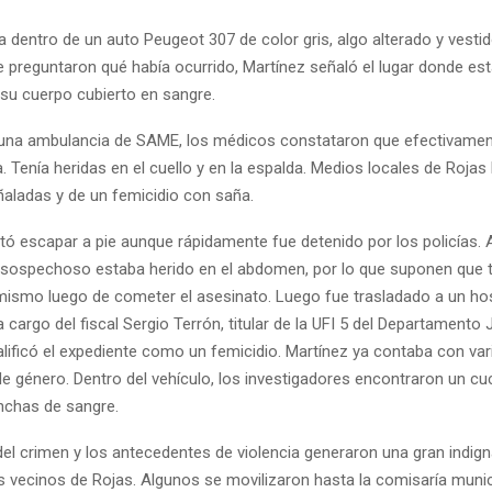
a dentro de un auto Peugeot 307 de color gris, algo alterado y vesti
le preguntaron qué había ocurrido, Martínez señaló el lugar donde es
 su cuerpo cubierto en sangre.
una ambulancia de SAME, los médicos constataron que efectivament
 Tenía heridas en el cuello y en la espalda. Medios locales de Rojas
aladas y de un femicidio con saña.
ntó escapar a pie aunque rápidamente fue detenido por los policías
el sospechoso estaba herido en el abdomen, por lo que suponen que 
 mismo luego de cometer el asesinato. Luego fue trasladado a un hos
cargo del fiscal Sergio Terrón, titular de la UFI 5 del Departamento J
alificó el expediente como un femicidio. Martínez ya contaba con va
de género. Dentro del vehículo, los investigadores encontraron un cuc
nchas de sangre.
del crimen y los antecedentes de violencia generaron una gran indig
os vecinos de Rojas. Algunos se movilizaron hasta la comisaría munic