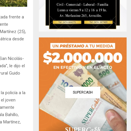
tada frente a
mente
Martínez (25),
iátrica desde
 San Nicolás-
a”, le dijo el
rural Guido
a policía a la
SUPERCASH
el joven
stamente
a Bahillo,
 Martínez,