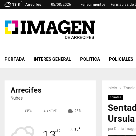
C
13.8
Arrecifes
05/08/2026
Fallecimientos
Farmacias de 
PORTADA
INTERÉS GENERAL
POLÍTICA
POLICIALES
Inicio
Zonale
Arrecifes
Nubes
Zonales
Sentad
89%
2.3km/h
98%
Ursula
°
por
Diario Image
13
C
13
°