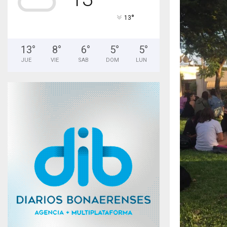
°
13
13
°
8
°
6
°
5
°
5
°
JUE
VIE
SAB
DOM
LUN