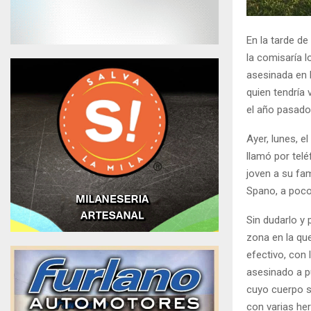
En la tarde de
la comisaría l
asesinada en R
quien tendría 
el año pasado
Ayer, lunes, e
llamó por telé
joven a su fam
Spano, a pocos
Sin dudarlo y 
zona en la qu
efectivo, con
asesinado a p
cuyo cuerpo s
con varias her