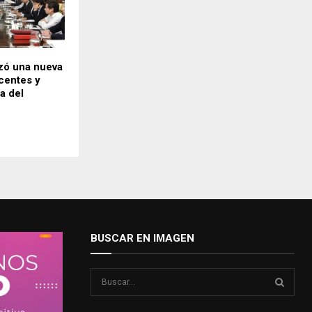
izó una nueva
ocentes y
a del
BUSCAR EN IMAGEN
S
e
a
S