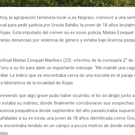
 hoy, la agrupación feminista local «Las Negras», convocó a una sen
ocal para pedir justicia por Ursula Bahillo, la joven de 18 años brutal
ojas. Esta imputado del crimen su ex novio policía, Matías Ezequiel 
varias denuncias por violencia de género y estaba bajo licencia psiqu
.
l oficial Matías Ezequiel Martínez (25) -efectivo de la comisaría 2° de
fono a su tío para darle un inquietante mensaje. “Me mandé una cagad
iliar. Le indicó que se encontraba cerca de una escuela en el paraje 
 kilómetros de la localidad de Rojas.
previendo que algo grave pudo haber ocurrido, el tío se dirigió junto a l
e estaba su sobrino, donde finalmente corroboraron sus sospechas: 
 licencia psiquiátrica desde septiembre del año pasado,había supue
uñaladas a su ex novia, una joven de 18 años identificada como Úrsul
e encontraba tendido en un campo a pocos metros de donde estaba
idas.