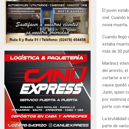
El joven estab
civil. Cuando 
novia muerta,
Cuando llegó 
estaba muerta.
más de 30 puñ
Martínez inte
del arresto, 
cortarse a sí
causa quedó a 
Junín, quien c
por violencia 
porte con ma
La brutalidad 
parte de vari