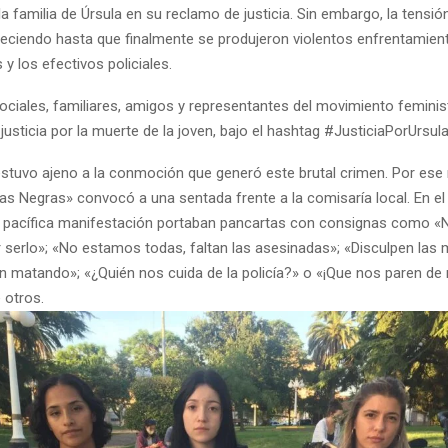
 familia de Úrsula en su reclamo de justicia. Sin embargo, la tensió
eciendo hasta que finalmente se produjeron violentos enfrentamient
y los efectivos policiales.
ociales, familiares, amigos y representantes del movimiento feminis
 justicia por la muerte de la joven, bajo el hashtag #JusticiaPorUrsula
estuvo ajeno a la conmoción que generó este brutal crimen. Por ese 
s Negras» convocó a una sentada frente a la comisaría local. En el 
la pacífica manifestación portaban pancartas con consignas como «
 serlo»; «No estamos todas, faltan las asesinadas»; «Disculpen las 
n matando»; «¿Quién nos cuida de la policía?» o «¡Que nos paren de 
 otros.