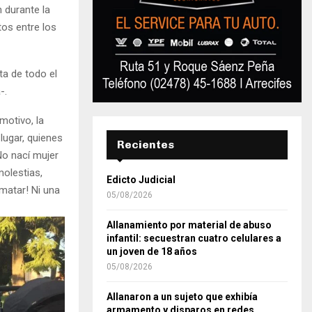
n durante la
os entre los
ta de todo el
-.
motivo, la
lugar, quienes
Recientes
No nací mujer
molestias,
Edicto Judicial
matar! Ni una
05/08/2026
Allanamiento por material de abuso
infantil: secuestran cuatro celulares a
un joven de 18 años
05/08/2026
Allanaron a un sujeto que exhibía
armamento y disparos en redes