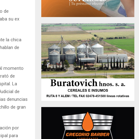
do de
taba su ex
e la chica
 hablan de
. Al momento
trató de
pital. La
udicial de
rias denuncias
hillo de gran
nación por
ipal para