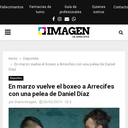
Farmacias de
Guía de
Quienes
Fallecimientos
Contacto
turno
profesionales
somos
Facebook
Instagram
Email
Whatsapp
PRIMARY
MENU
Inicio
Deportes
En marzo vuelve el boxeo a Arrecifes con una pelea de Daniel
Díaz
Deportes
En marzo vuelve el boxeo a Arrecifes
con una pelea de Daniel Díaz
por
Diario Imagen
20/02/2019
0