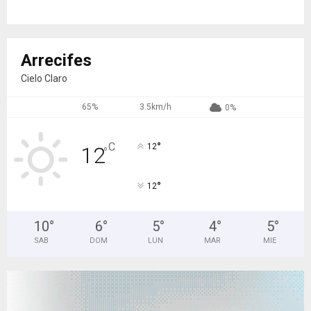
Arrecifes
Cielo Claro
65%
3.5km/h
0%
°
C
12
12
°
°
12
10
°
6
°
5
°
4
°
5
°
SAB
DOM
LUN
MAR
MIE