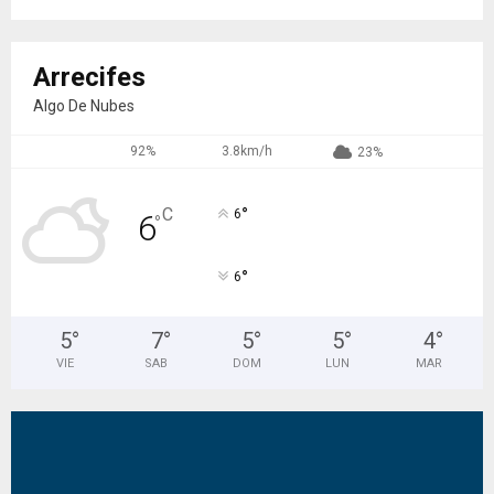
Arrecifes
Algo De Nubes
92%
3.8km/h
23%
°
C
6
6
°
°
6
5
°
7
°
5
°
5
°
4
°
VIE
SAB
DOM
LUN
MAR