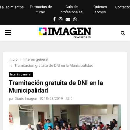
Farmacias de
Guía de
Quienes
Fallecimientos
Contacto
turno
profesionales
somos
Facebook
Instagram
Email
Whatsapp
PRIMARY
MENU
Inicio
Interés general
Tramitación gratuita de DNI en la Municipalidad
Interés general
Tramitación gratuita de DNI en la
Municipalidad
por
Diario Imagen
18/03/2019
0