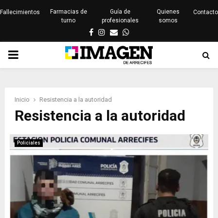
Farmacias de
Guía de
Quienes
Fallecimientos
Contacto
turno
profesionales
somos
Facebook
Instagram
Email
Whatsapp
PRIMARY
MENU
Inicio
Resistencia a la autoridad
Resistencia a la autoridad
Policiales