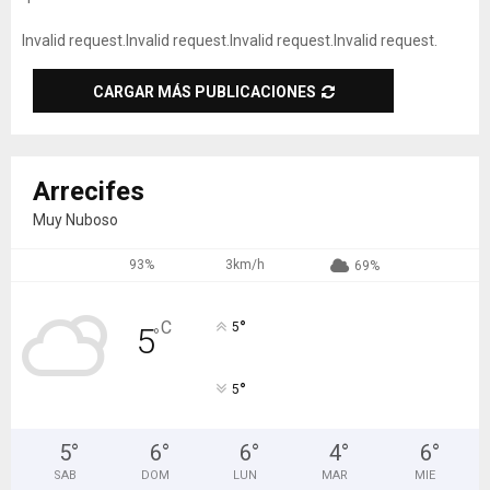
Invalid request.
Invalid request.
Invalid request.
Invalid request.
CARGAR MÁS PUBLICACIONES
Arrecifes
Muy Nuboso
93%
3km/h
69%
°
C
5
5
°
°
5
5
°
6
°
6
°
4
°
6
°
SAB
DOM
LUN
MAR
MIE