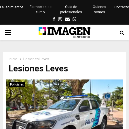
Farmacias de
Guía de
Quienes
Fallecimientos
Contacto
turno
profesionales
somos
Facebook
Instagram
Email
Whatsapp
PRIMARY
MENU
Inicio
Lesiones Leves
Lesiones Leves
Policiales