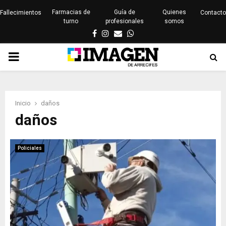
Farmacias de
Guía de
Quienes
Fallecimientos
Contacto
turno
profesionales
somos
Facebook
Instagram
Email
Whatsapp
PRIMARY
MENU
Inicio
daños
daños
Policiales