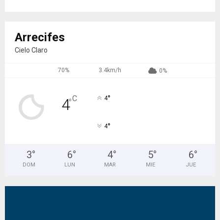
Arrecifes
Cielo Claro
70%
3.4km/h
0%
°
C
4
4
°
°
4
3
°
6
°
4
°
5
°
6
°
DOM
LUN
MAR
MIE
JUE