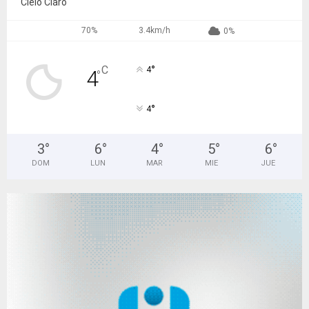
Cielo Claro
70%
3.4km/h
0%
°
C
4
4
°
°
4
3
°
6
°
4
°
5
°
6
°
DOM
LUN
MAR
MIE
JUE