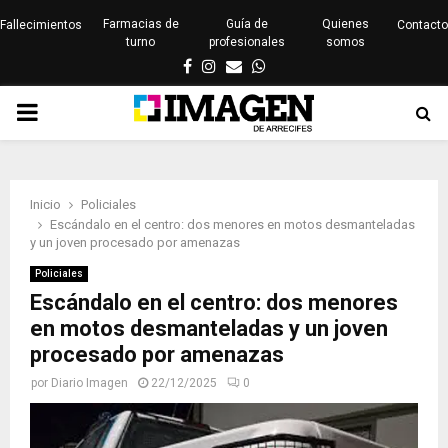
Farmacias de
Guía de
Quienes
Fallecimientos
Contacto
turno
profesionales
somos
Facebook
Instagram
Email
Whatsapp
PRIMARY
MENU
Inicio
Policiales
Escándalo en el centro: dos menores en motos desmanteladas
y un joven procesado por amenazas
Policiales
Escándalo en el centro: dos menores
en motos desmanteladas y un joven
procesado por amenazas
por
Diario Imagen
22/12/2025
0