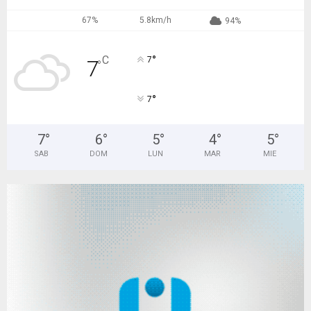
67%
5.8km/h
94%
°
C
7
7
°
°
7
7
°
6
°
5
°
4
°
5
°
SAB
DOM
LUN
MAR
MIE