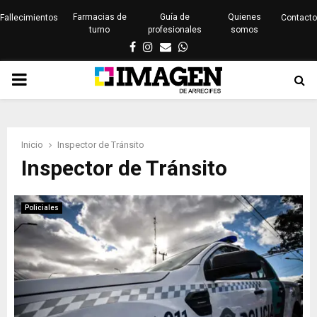
Farmacias de
Guía de
Quienes
Fallecimientos
Contacto
turno
profesionales
somos
Facebook
Instagram
Email
Whatsapp
PRIMARY
MENU
Inicio
Inspector de Tránsito
Inspector de Tránsito
Policiales