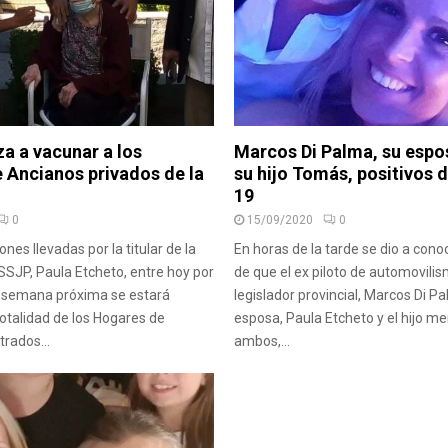
a a vacunar a los
Marcos Di Palma, su espo
 Ancianos privados de la
su hijo Tomás, positivos 
19
0
15/09/2020
0
ones llevadas por la titular de la
En horas de la tarde se dio a conoc
NSSJP, Paula Etcheto, entre hoy por
de que el ex piloto de automovilis
a semana próxima se estará
legislador provincial, Marcos Di P
otalidad de los Hogares de
esposa, Paula Etcheto y el hijo m
trados...
ambos,...