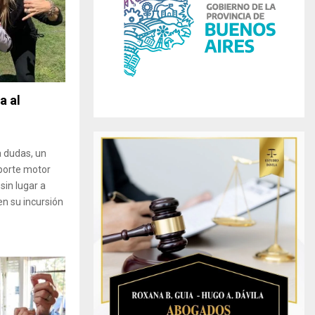
r
R
:
C
H
a al
a dudas, un
eporte motor
sin lugar a
en su incursión