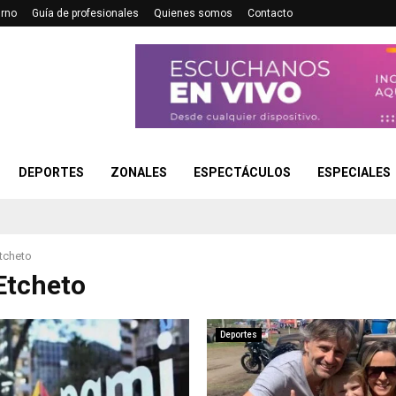
urno
Guía de profesionales
Quienes somos
Contacto
DEPORTES
ZONALES
ESPECTÁCULOS
ESPECIALES
tcheto
Etcheto
Deportes