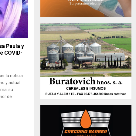
sa Paula y
de COVID-
er la noticia
mo y actual
alma, su
enor de