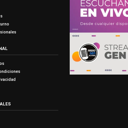
os
turno
esionales
NAL
os
ondiciones
rivacidad
IALES