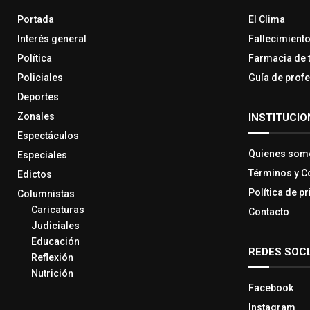
Portada
El Clima
Interés general
Fallecimient
Política
Farmacia de 
Policiales
Guía de prof
Deportes
Zonales
INSTITUCIO
Espectáculos
Quienes som
Especiales
Términos y C
Edictos
Política de p
Columnistas
Caricaturas
Contacto
Judiciales
Educación
REDES SOC
Reflexión
Nutrición
Facebook
Instagram