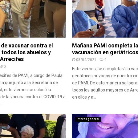
 de vacunar contra el
Mañana PAMI completa l
 todos los abuelos y
vacunación en geriátricos
 Arrecifes
08/04/2021
0
0
Este viernes, se completará la va
ecifes de PAMI, a cargo de Paula
geriátricos privados de nuestra c
ma que junto a la Secretaría de
de PAMI. De esta manera se logra
, este viernes se colocó la
todos los adultos mayores de Arre
de la vacuna contra el COVID-19 a
en ellos y a...
.
Interés general