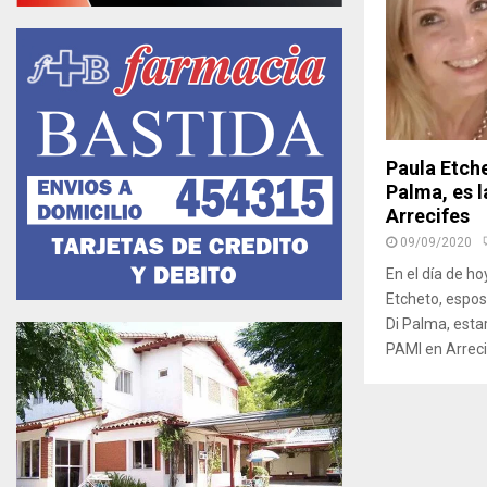
Paula Etch
Palma, es l
Arrecifes
09/09/2020
En el día de h
Etcheto, espos
Di Palma, esta
PAMI en Arrecif