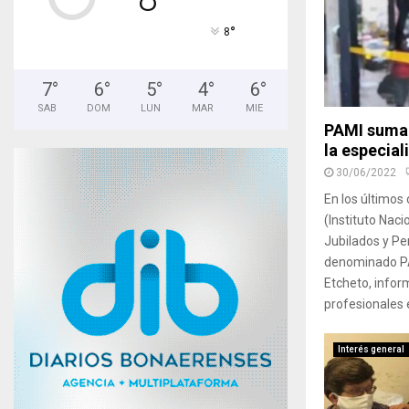
°
8
7
°
6
°
5
°
4
°
6
°
SAB
DOM
LUN
MAR
MIE
PAMI suma 
la especial
30/06/2022
En los últimos 
(Instituto Naci
Jubilados y P
denominado P
Etcheto, infor
profesionales e
Interés general