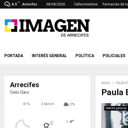
C
6.5
Arrecifes
08/08/2026
Fallecimientos
Farmacias de t
PORTADA
INTERÉS GENERAL
POLÍTICA
POLICIALES
Inicio
Paula E
Arrecifes
Paula 
Cielo Claro
81%
3.6km/h
2%
Interés general
°
8
C
8
°