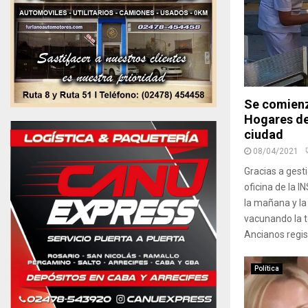
Se comienz
Hogares de
ciudad
08/04/2021
Gracias a gesti
oficina de la I
la mañana y l
vacunando la t
Ancianos regis
Política