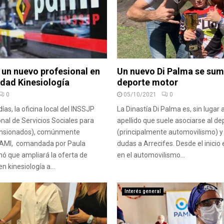
un nuevo profesional en
Un nuevo Di Palma se sum
idad Kinesiología
deporte motor
0
05/10/2021
0
días, la oficina local del INSSJP
La Dinastía Di Palma es, sin lugar 
onal de Servicios Sociales para
apellido que suele asociarse al d
ensionados), comúnmente
(principalmente automovilismo) y 
AMI, comandada por Paula
dudas a Arrecifes. Desde el inicio 
mó que ampliará la oferta de
en el automovilismo...
n kinesiología a...
Interés general