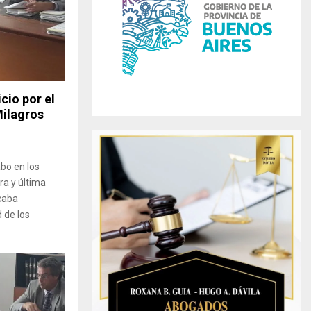
r
R
:
C
H
cio por el
Milagros
abo en los
ra y última
scaba
 de los