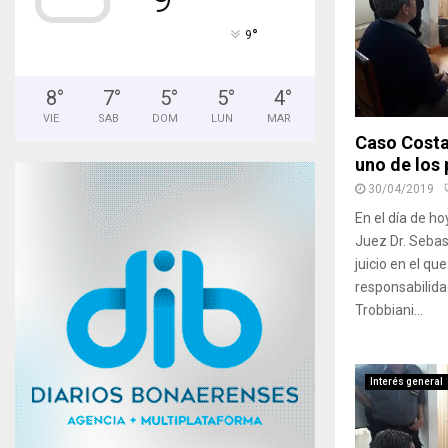
°
9
8
°
7
°
5
°
5
°
4
°
VIE
SAB
DOM
LUN
MAR
Caso Costa:
uno de los
30/04/2019
En el día de ho
Juez Dr. Sebast
juicio en el qu
responsabilida
Trobbiani...
Interés general