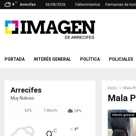
C
9
Arrecifes
06/08/2026
Fallecimientos
Farmacias de tur
PORTADA
INTERÉS GENERAL
POLÍTICA
POLICIALES
Inicio
Mala Pr
Arrecifes
Mala P
Muy Nuboso
82%
7.9km/h
58%
Interés general
°
9
C
9
°