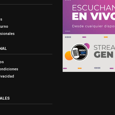
os
turno
esionales
NAL
os
ondiciones
rivacidad
IALES