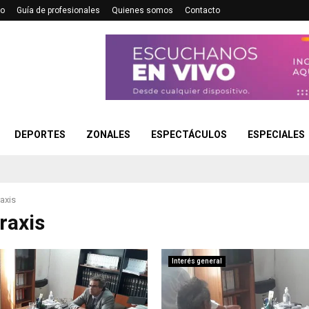
no
Guía de profesionales
Quienes somos
Contacto
DEPORTES
ZONALES
ESPECTÁCULOS
ESPECIALES
axis
raxis
Interés general