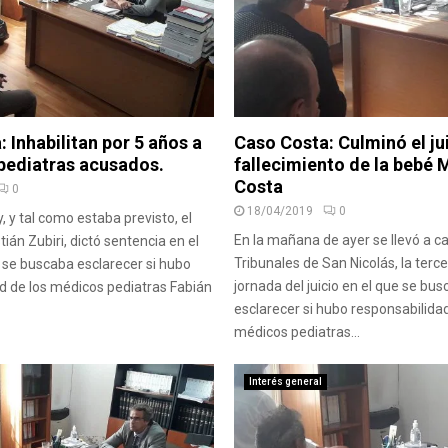
 Inhabilitan por 5 años a
Caso Costa: Culminó el jui
 pediatras acusados.
fallecimiento de la bebé 
Costa
0
18/04/2019
0
y, y tal como estaba previsto, el
En la mañana de ayer se llevó a c
ián Zubiri, dictó sentencia en el
Tribunales de San Nicolás, la terce
e se buscaba esclarecer si hubo
jornada del juicio en el que se bu
d de los médicos pediatras Fabián
esclarecer si hubo responsabilidad
médicos pediatras...
Interés general