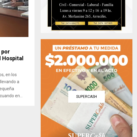
 por
l Hospital
s, en los
 llevando a
 pequeña
 cuando en...
SUPERCASH