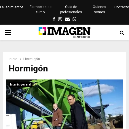
Farmacias de
Guía de
Quienes
Fallecimientos
Contacto
turno
profesionales
somos
Facebook
Instagram
Email
Whatsapp
PRIMARY
MENU
Inicio
Hormigón
Hormigón
Interés general