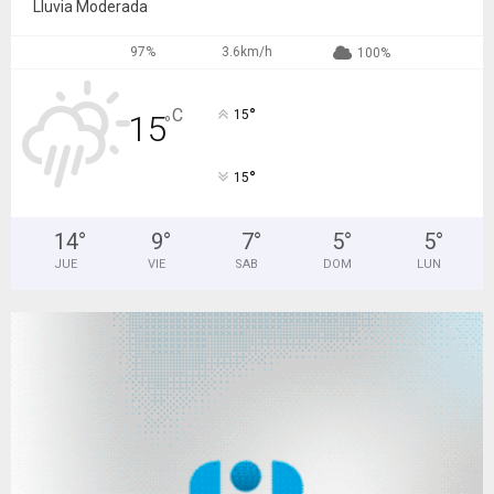
Lluvia Moderada
97%
3.6km/h
100%
°
C
15
15
°
°
15
14
°
9
°
7
°
5
°
5
°
JUE
VIE
SAB
DOM
LUN