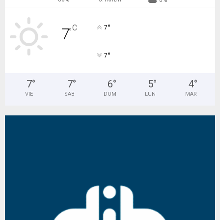
0%
°
C
7
7
°
°
7
7
°
7
°
6
°
5
°
4
°
VIE
SAB
DOM
LUN
MAR