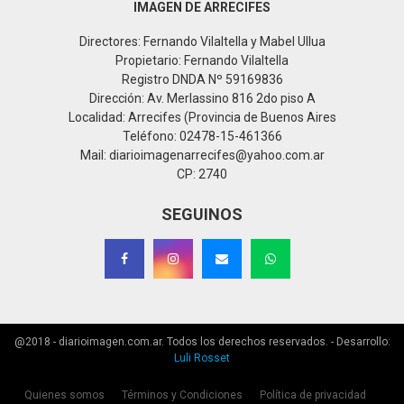
IMAGEN DE ARRECIFES
Directores: Fernando Vilaltella y Mabel Ullua
Propietario: Fernando Vilaltella
Registro DNDA Nº 59169836
Dirección: Av. Merlassino 816 2do piso A
Localidad: Arrecifes (Provincia de Buenos Aires
Teléfono: 02478-15-461366
Mail: diarioimagenarrecifes@yahoo.com.ar
CP: 2740
SEGUINOS
@2018 - diarioimagen.com.ar. Todos los derechos reservados. - Desarrollo:
Luli Rosset
Quienes somos
Términos y Condiciones
Política de privacidad