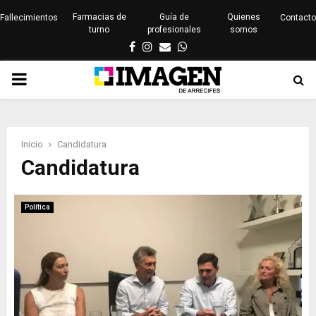
Farmacias de
Guía de
Quienes
Fallecimientos
Contacto
turno
profesionales
somos
Facebook
Instagram
Email
Whatsapp
PRIMARY
MENU
Inicio
Candidatura
Candidatura
Política