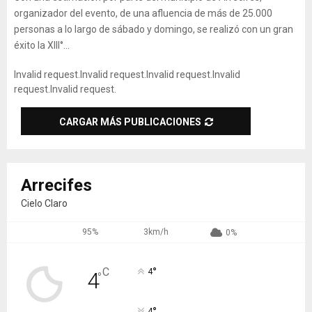
organizador del evento, de una afluencia de más de 25.000
personas a lo largo de sábado y domingo, se realizó con un gran
éxito la XIII°...
Invalid request.
Invalid request.
Invalid request.
Invalid
request.
Invalid request.
CARGAR MÁS PUBLICACIONES
Arrecifes
Cielo Claro
95%
3km/h
0%
°
C
4
4
°
°
4