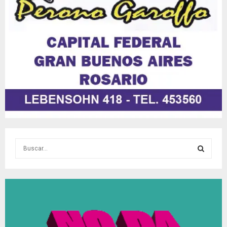
S
e
a
S
r
c
E
h
f
A
o