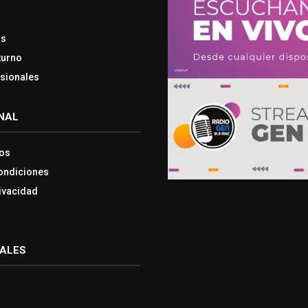
os
turno
esionales
NAL
os
ondiciones
rivacidad
IALES