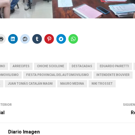
INO
ARRECIFES
CHICHE SCIOLONE
DESTACADAS
EDUARDO PAIRETTI
TOMOVILISMO
FIESTA PROVINCIAL DEL AUTOMOVILISMO
INTENDENTE BOUVIER
A
JUAN TOMÁS CATALÁN MAGNI
MAURO MEDINA
NIKI TROSSET
NTERIOR
SIGUIE
ial
R
Diario Imagen