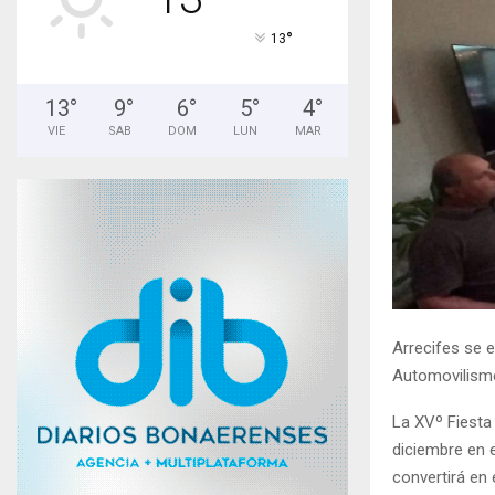
°
13
13
°
9
°
6
°
5
°
4
°
VIE
SAB
DOM
LUN
MAR
Arrecifes se e
Automovilismo
La XVº Fiesta 
diciembre en e
convertirá en