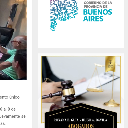
r
R
:
C
H
ento único.
6 al 8 de
 nuevamente se
as.