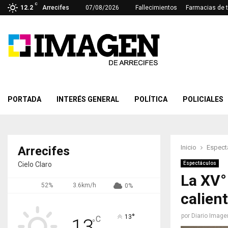
C
12.2
Arrecifes
07/08/2026
Fallecimientos
Farmacias de 
PORTADA
INTERÉS GENERAL
POLÍTICA
POLICIALES
Inicio
Espect
Arrecifes
Cielo Claro
Espectáculos
La XV°
52%
3.6km/h
0%
calien
°
por
Diario Image
13
C
13
°