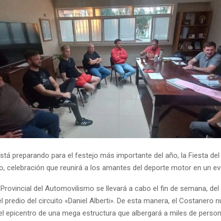
stá preparando para el festejo más importante del año, la Fiesta del
, celebración que reunirá a los amantes del deporte motor en un ev
Provincial del Automovilismo se llevará a cabo el fin de semana, del 
l predio del circuito «Daniel Alberti». De esta manera, el Costanero
 el epicentro de una mega estructura que albergará a miles de person