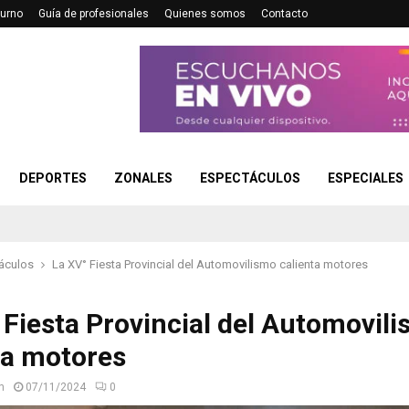
turno
Guía de profesionales
Quienes somos
Contacto
DEPORTES
ZONALES
ESPECTÁCULOS
ESPECIALES
áculos
La XV° Fiesta Provincial del Automovilismo calienta motores
 Fiesta Provincial del Automovil
ta motores
n
07/11/2024
0