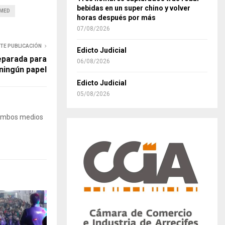
bebidas en un super chino y volver
MED
horas después por más
07/08/2026
NTE PUBLICACIÓN
Edicto Judicial
eparada para
06/08/2026
 ningún papel
Edicto Judicial
05/08/2026
 Ambos medios