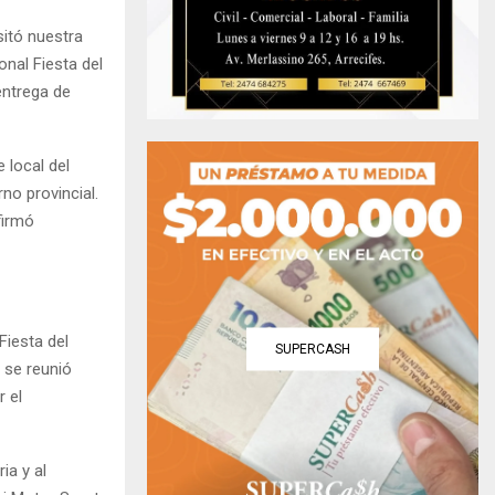
sitó nuestra
onal Fiesta del
entrega de
e local del
no provincial.
firmó
Fiesta del
SUPERCASH
 se reunió
r el
ia y al