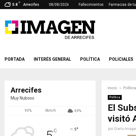
C
5.8
Arrecifes
08/08/2026
Fallecimientos
Farmacias de tu
PORTADA
INTERÉS GENERAL
POLÍTICA
POLICIALES
Inicio
Política
Arrecifes
Muy Nuboso
Política
El Sub
93%
3km/h
69%
visitó 
°
por
Diario Image
5
C
5
°