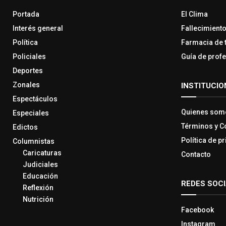
Portada
El Clima
Interés general
Fallecimient
Política
Farmacia de 
Policiales
Guía de prof
Deportes
Zonales
INSTITUCIO
Espectáculos
Quienes som
Especiales
Términos y C
Edictos
Política de p
Columnistas
Caricaturas
Contacto
Judiciales
Educación
REDES SOC
Reflexión
Nutrición
Facebook
Instagram