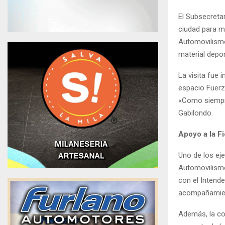
El Subsecretar
ciudad para ma
Automovilismo
material depor
La visita fue 
espacio Fuerza
«Como siempre
Gabilondo.
Apoyo a la F
Uno de los eje
Automovilismo
con el Intende
acompañamient
Además, la com