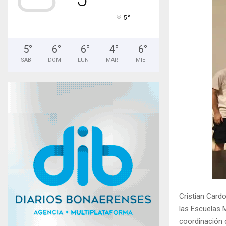
°
5
5
°
6
°
6
°
4
°
6
°
SAB
DOM
LUN
MAR
MIE
Cristian Cardo
las Escuelas M
coordinación c