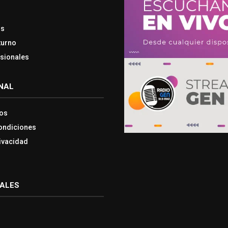
os
turno
esionales
NAL
os
ondiciones
rivacidad
IALES