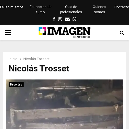
Farmacias de
Guía de
Quienes
Fallecimientos
Contacto
turno
profesionales
somos
Facebook
Instagram
Email
Whatsapp
PRIMARY
MENU
Inicio
Nicolás Trosset
Nicolás Trosset
Deportes