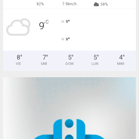
82%
7.9km/h
58%
°
C
9
9
°
°
9
8
°
7
°
5
°
5
°
4
°
VIE
SAB
DOM
LUN
MAR