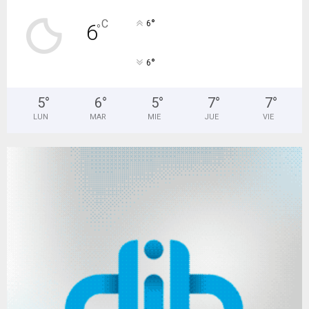
°
C
6
6
°
°
6
5
°
6
°
5
°
7
°
7
°
LUN
MAR
MIE
JUE
VIE