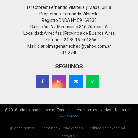
Directores: Fernando Vilaltella y Mabel Ullua
Propietario: Fernando Vilaltella
Registro DNDA Nº 59169836
Dirección: Av. Merlassino 816 2do piso A
Localidad: Arrecifes (Provincia de Buenos Aires
Teléfono: 02478-15-461366
Mail: diarioimagenarrecifes@yahoo.com.ar
CP: 2740
SEGUINOS
@2018 - diarioimagen.com.ar. Todos los derechos reservados. - Desarrollo:
Luli Rosset
Quienes somos
Términos y Condiciones
Política de privacidad
Contacto