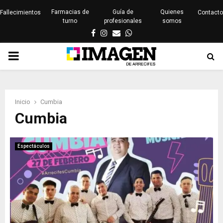
Farmacias de
Guía de
Quienes
Fallecimientos
Contacto
turno
profesionales
somos
Facebook
Instagram
Email
Whatsapp
PRIMARY
MENU
Inicio
Cumbia
Cumbia
Espectáculos