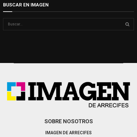
BUSCAR EN IMAGEN
S
e
a
S
r
c
E
h
f
A
o
r
R
:
C
H
SOBRE NOSOTROS
IMAGEN DE ARRECIFES