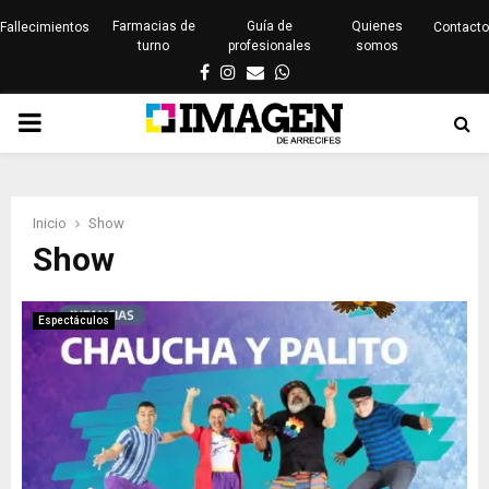
Farmacias de
Guía de
Quienes
Fallecimientos
Contacto
turno
profesionales
somos
Facebook
Instagram
Email
Whatsapp
PRIMARY
MENU
Inicio
Show
Show
Espectáculos