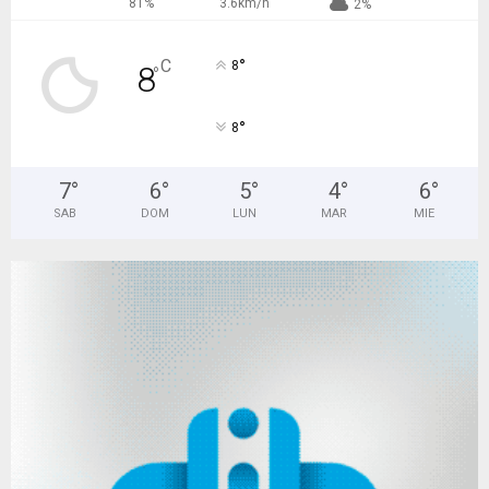
81%
3.6km/h
2%
°
C
8
8
°
°
8
7
°
6
°
5
°
4
°
6
°
SAB
DOM
LUN
MAR
MIE