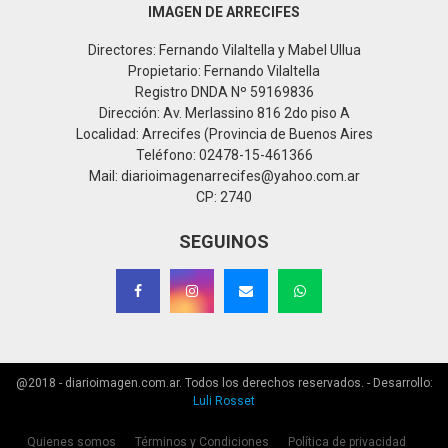
IMAGEN DE ARRECIFES
Directores: Fernando Vilaltella y Mabel Ullua
Propietario: Fernando Vilaltella
Registro DNDA Nº 59169836
Dirección: Av. Merlassino 816 2do piso A
Localidad: Arrecifes (Provincia de Buenos Aires
Teléfono: 02478-15-461366
Mail: diarioimagenarrecifes@yahoo.com.ar
CP: 2740
SEGUINOS
@2018 - diarioimagen.com.ar. Todos los derechos reservados. - Desarrollo:
Luli Rosset
Quienes somos
Términos y Condiciones
Política de privacidad