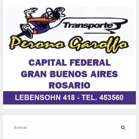
S
e
a