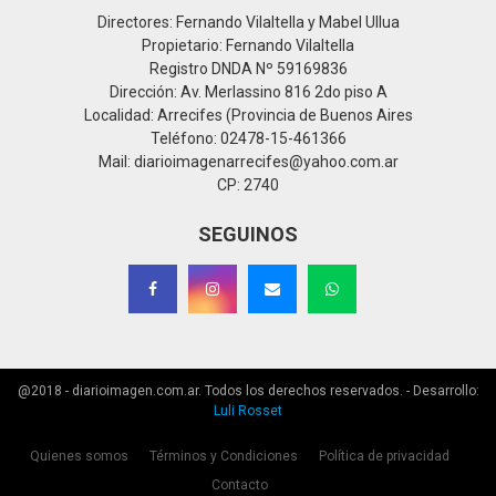
Directores: Fernando Vilaltella y Mabel Ullua
Propietario: Fernando Vilaltella
Registro DNDA Nº 59169836
Dirección: Av. Merlassino 816 2do piso A
Localidad: Arrecifes (Provincia de Buenos Aires
Teléfono: 02478-15-461366
Mail: diarioimagenarrecifes@yahoo.com.ar
CP: 2740
SEGUINOS
@2018 - diarioimagen.com.ar. Todos los derechos reservados. - Desarrollo:
Luli Rosset
Quienes somos
Términos y Condiciones
Política de privacidad
Contacto