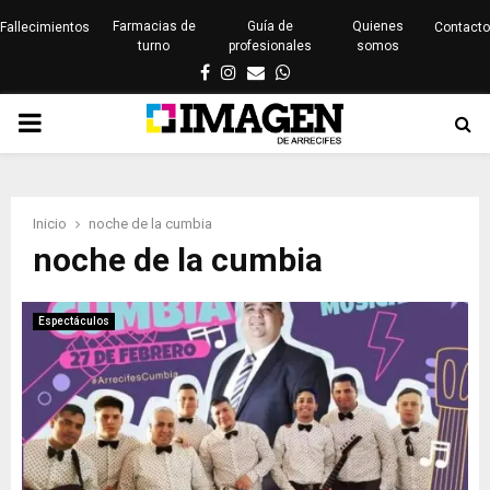
Farmacias de
Guía de
Quienes
Fallecimientos
Contacto
turno
profesionales
somos
Facebook
Instagram
Email
Whatsapp
PRIMARY
MENU
Inicio
noche de la cumbia
noche de la cumbia
Espectáculos