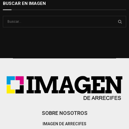
BUSCAR EN IMAGEN
S
e
a
S
r
c
E
h
f
A
o
r
R
:
C
H
SOBRE NOSOTROS
IMAGEN DE ARRECIFES