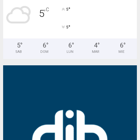
°
C
5
5
°
°
5
5
°
6
°
6
°
4
°
6
°
SAB
DOM
LUN
MAR
MIE