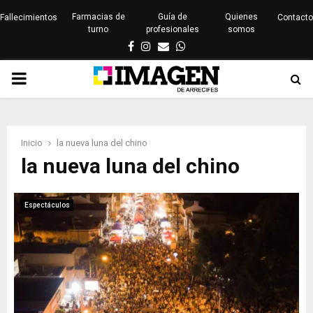
Farmacias de
Guía de
Quienes
Fallecimientos
Contacto
turno
profesionales
somos
Facebook
Instagram
Email
Whatsapp
PRIMARY
MENU
Inicio
la nueva luna del chino
la nueva luna del chino
Espectáculos