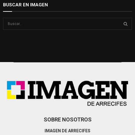
BUSCAR EN IMAGEN
S
e
a
S
r
c
E
h
f
A
o
r
R
:
C
H
SOBRE NOSOTROS
IMAGEN DE ARRECIFES