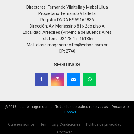
Directores: Fernando Vilaltella y Mabel Ullua
Propietario: Fernando Vilaltella
Registro DNDA Nº 59169836
Dirección: Av. Merlassino 816 2do piso A
Localidad: Arrecifes (Provincia de Buenos Aires
Teléfono: 02478-15-461366
Mail: diarioimagenarrecifes@yahoo.com.ar
CP: 2740
SEGUINOS
@2018 - diarioimagen.com.ar. Todos los derechos reservados. - Desarrollo:
Luli Rosset
Quienes somos
Términos y Condiciones
Política de privacidad
Contacto