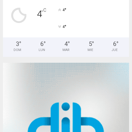
°
C
4
4
°
°
4
3
°
6
°
4
°
5
°
6
°
DOM
LUN
MAR
MIE
JUE