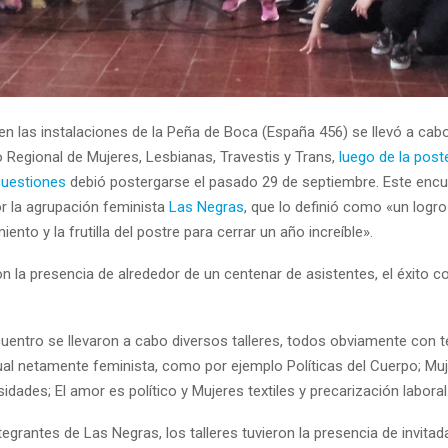
en las instalaciones de la Peña de Boca (España 456) se llevó a cabo
 Regional de Mujeres, Lesbianas, Travestis y Trans,
luego de la poste
cuestiones
debió postergarse el pasado 29 de septiembre. Este encu
r la agrupación feminista
Las Negras
, que lo definió como «un logr
ento y la frutilla del postre para cerrar un año increíble».
n la presencia de alrededor de un centenar de asistentes, el éxito c
cuentro se llevaron a cabo diversos talleres, todos obviamente con 
ual netamente feminista, como por ejemplo Políticas del Cuerpo; Muj
sidades; El amor es político y Mujeres textiles y precarización laboral
egrantes de Las Negras, los talleres tuvieron la presencia de invita