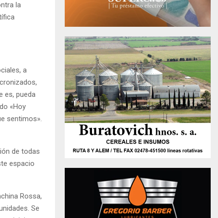
ntra la
ífica
ciales, a
cronizados,
e es, pueda
ndo «Hoy
ue sentimos».
ción de todas
ste espacio
anchina Rossa,
tunidades. Se