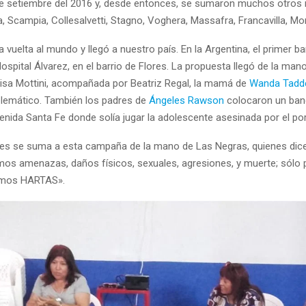
 de setiembre del 2016 y, desde entonces, se sumaron muchos otros
 Scampia, Collesalvetti, Stagno, Voghera, Massafra, Francavilla, Mo
la vuelta al mundo y llegó a nuestro país. En la Argentina, el primer b
ospital Álvarez, en el barrio de Flores. La propuesta llegó de la mano
Elisa Mottini, acompañada por Beatriz Regal, la mamá de
Wanda Tadd
lemático. También los padres de
Ángeles Rawson
colocaron un banc
enida Santa Fe donde solía jugar la adolescente asesinada por el po
fes se suma a esta campaña de la mano de Las Negras, quienes dic
mos amenazas, daños físicos, sexuales, agresiones, y muerte; sólo 
amos HARTAS».