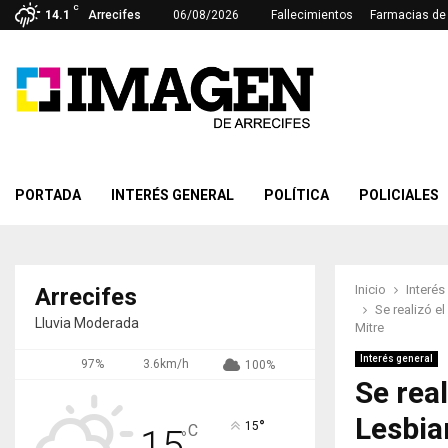
C
14.1
Arrecifes
06/08/2026
Fallecimientos
Farmacias de 
PORTADA
INTERÉS GENERAL
POLÍTICA
POLICIALES
Inicio
Interés
Arrecifes
Se realizó e
Lluvia Moderada
Mitre
Interés general
97%
3.6km/h
100%
Se rea
Lesbia
°
15
C
15
°