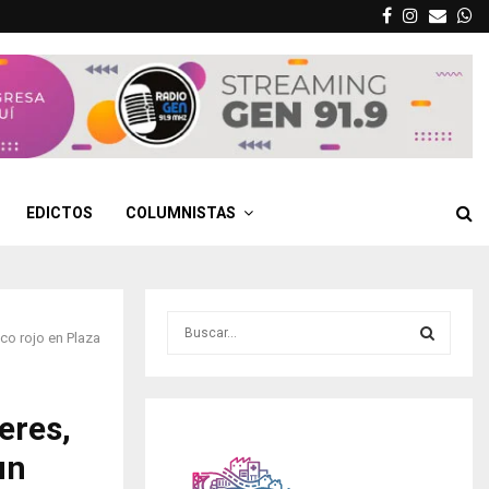
Facebook
Instagra
Email
W
EDICTOS
COLUMNISTAS
S
nco rojo en Plaza
e
a
S
r
c
eres,
E
h
un
f
A
o