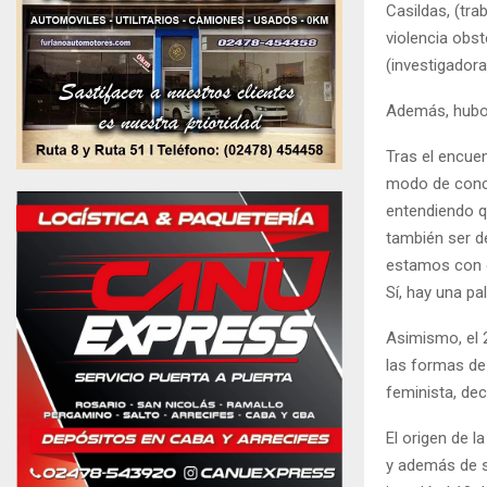
Casildas, (tra
violencia obst
(investigadora
Además, hubo 
Tras el encuen
modo de conc
entendiendo q
también ser d
estamos con e
Sí, hay una p
Asimismo, el 
las formas de
feminista, dec
El origen de l
y además de se