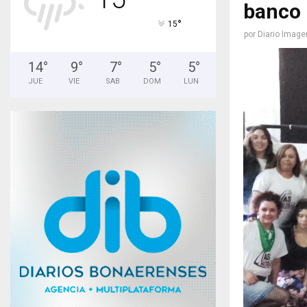
banco 
°
15
por
Diario Image
14
°
9
°
7
°
5
°
5
°
JUE
VIE
SAB
DOM
LUN