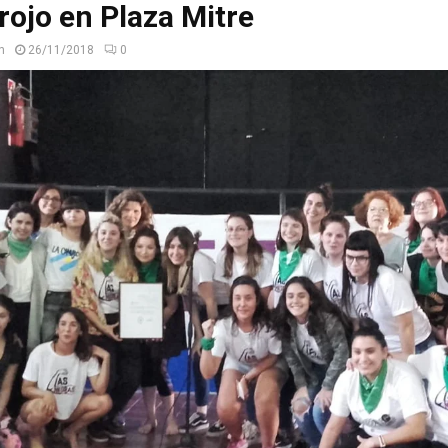
rojo en Plaza Mitre
n
26/11/2018
0