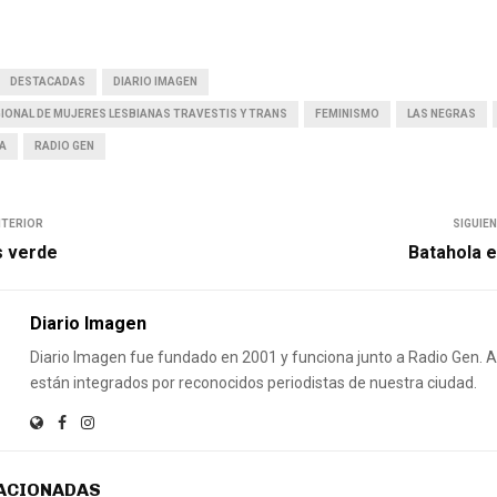
DESTACADAS
DIARIO IMAGEN
IONAL DE MUJERES LESBIANAS TRAVESTIS Y TRANS
FEMINISMO
LAS NEGRAS
A
RADIO GEN
NTERIOR
SIGUIE
s verde
Batahola e
Diario Imagen
Diario Imagen fue fundado en 2001 y funciona junto a Radio Gen.
están integrados por reconocidos periodistas de nuestra ciudad.
ACIONADAS