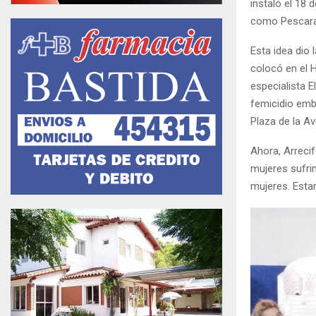
instaló el 18
como Pescara,
Esta idea dio 
colocó en el H
especialista 
femicidio emb
Plaza de la Av
Ahora, Arreci
mujeres sufri
mujeres. Est