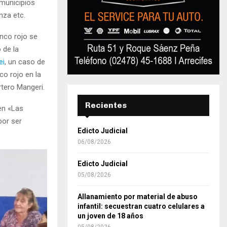
 municipios
nza etc.
anco rojo se
 de la
ei
, un caso de
o rojo en la
rtero Mangeri.
Recientes
en «Las
por ser
Edicto Judicial
06/08/2026
Edicto Judicial
05/08/2026
Allanamiento por material de abuso
infantil: secuestran cuatro celulares a
un joven de 18 años