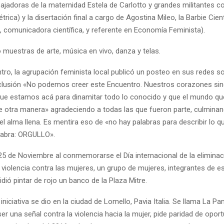
bajadoras de la maternidad Estela de Carlotto y grandes militantes co
étrica) y la disertación final a cargo de Agostina Mileo, la Barbie Cient
, comunicadora científica, y referente en Economía Feminista).
muestras de arte, música en vivo, danza y telas.
tro, la agrupación feminista local publicó un posteo en sus redes so
lusión «No podemos creer este Encuentro. Nuestros corazones sin
ue estamos acá para dinamitar todo lo conocido y que el mundo qu
e otra manera» agradeciendo a todas las que fueron parte, culmina
l alma llena. Es mentira eso de «no hay palabras para describir lo q
alabra: ORGULLO».
25 de Noviembre al conmemorarse el Día internacional de la elimina
 violencia contra las mujeres, un grupo de mujeres, integrantes de e
idió pintar de rojo un banco de la Plaza Mitre.
a iniciativa se dio en la ciudad de Lomello, Pavia Italia. Se llama La P
r una señal contra la violencia hacia la mujer, pide paridad de opor