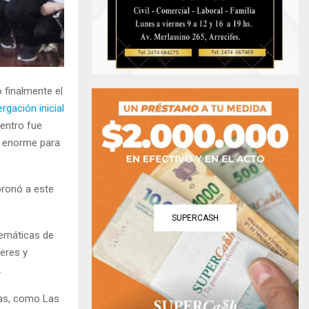
 finalmente el
rgación inicial
entro fue
o enorme para
oronó a este
SUPERCASH
temáticas de
eres y
.
das, como Las