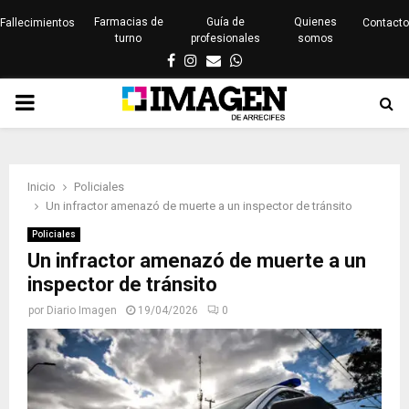
Farmacias de
Guía de
Quienes
Fallecimientos
Contacto
turno
profesionales
somos
Facebook
Instagram
Email
Whatsapp
PRIMARY
MENU
Inicio
Policiales
Un infractor amenazó de muerte a un inspector de tránsito
Policiales
Un infractor amenazó de muerte a un
inspector de tránsito
por
Diario Imagen
19/04/2026
0