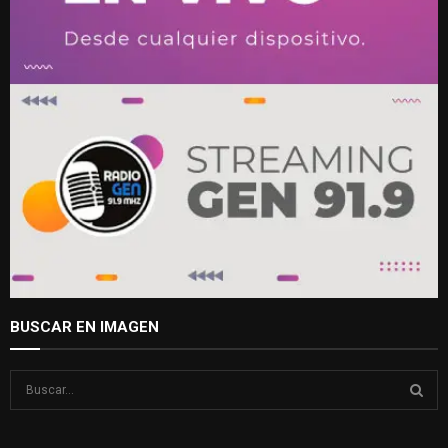
BUSCAR EN IMAGEN
S
e
a
S
r