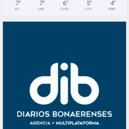
7
°
7
°
6
°
5
°
4
°
VIE
SAB
DOM
LUN
MAR