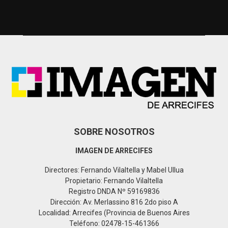
c
E
h
f
A
o
r
R
:
C
H
SOBRE NOSOTROS
IMAGEN DE ARRECIFES
Directores: Fernando Vilaltella y Mabel Ullua
Propietario: Fernando Vilaltella
Registro DNDA Nº 59169836
Dirección: Av. Merlassino 816 2do piso A
Localidad: Arrecifes (Provincia de Buenos Aires
Teléfono: 02478-15-461366