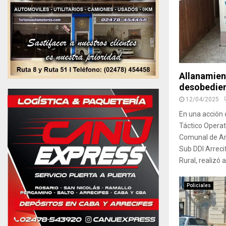
Allanamien
desobedien
12/04/2025
En una acción 
Táctico Operati
Comunal de Arr
Sub DDI Arrec
Rural, realizó 
Policiales