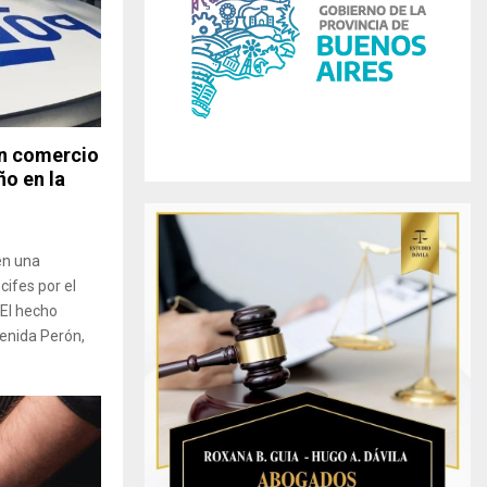
r
R
:
C
H
un comercio
ño en la
en una
cifes por el
 El hecho
enida Perón,