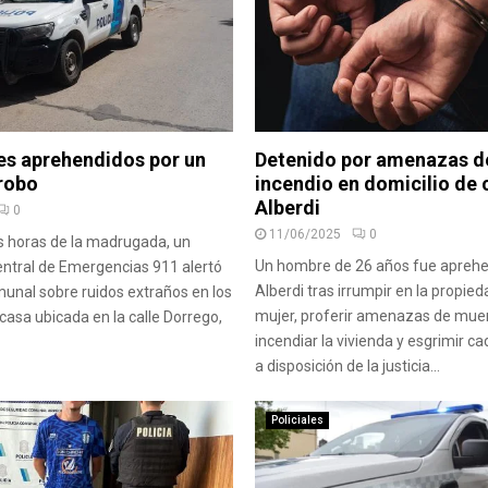
s aprehendidos por un
Detenido por amenazas d
 robo
incendio en domicilio de 
Alberdi
0
11/06/2025
0
s horas de la madrugada, un
Un hombre de 26 años fue aprehe
entral de Emergencias 911 alertó
Alberdi tras irrumpir en la propie
omunal sobre ruidos extraños en los
mujer, proferir amenazas de muer
casa ubicada en la calle Dorrego,
incendiar la vivienda y esgrimir 
a disposición de la justicia...
Policiales