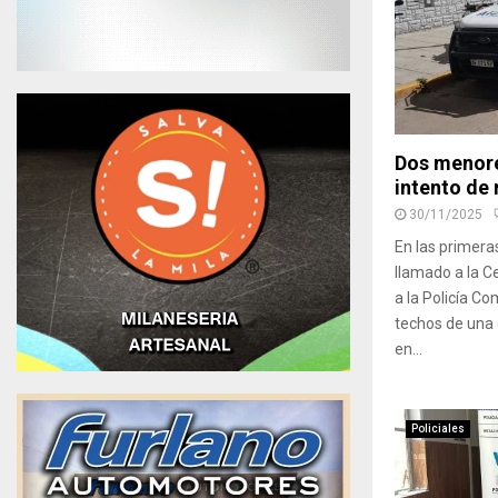
Dos menore
intento de
30/11/2025
En las primera
llamado a la C
a la Policía C
techos de una 
en...
Policiales