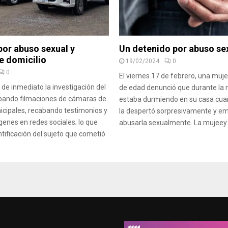
por abuso sexual y
Un detenido por abuso se
e domicilio
19/02/2024
0
0
El viernes 17 de febrero, una muj
ió de inmediato la investigación del
de edad denunció que durante la
bando filmaciones de cámaras de
estaba durmiendo en su casa cua
cipales, recabando testimonios y
la despertó sorpresivamente y e
enes en redes sociales; lo que
abusarla sexualmente. La mujeey..
ntificación del sujeto que cometió