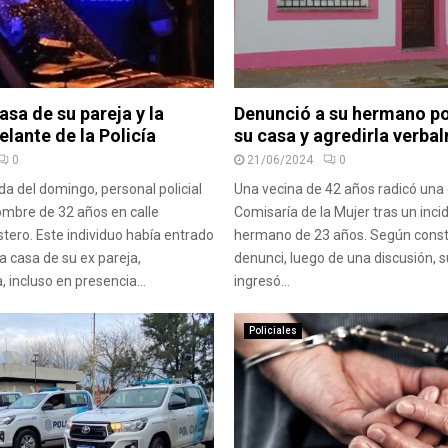
casa de su pareja y la
Denunció a su hermano po
lante de la Policía
su casa y agredirla verba
0
21/06/2024
0
a del domingo, personal policial
Una vecina de 42 años radicó una 
ombre de 32 años en calle
Comisaría de la Mujer tras un inci
stero. Este individuo había entrado
hermano de 23 años. Según const
a casa de su ex pareja,
denunci, luego de una discusión,
incluso en presencia...
ingresó...
Policiales