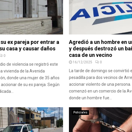
su ex pareja por entrar a
Agredió a un hombre en 
 su casa y causar daños
y después destrozó un ba
casa de un vecino
0
16/12/2025
0
io de violencia se registró este
La tarde de domingo se convirtió 
 vivienda de la Avenida
pesadilla para dos vecinos de Arre
rón, donde una mujer de 35 años
accionar violento de una persona.
l accionar de su ex pareja. Según
comenzó en un comercio de la Av
icada...
donde un hombre fue...
Policiales