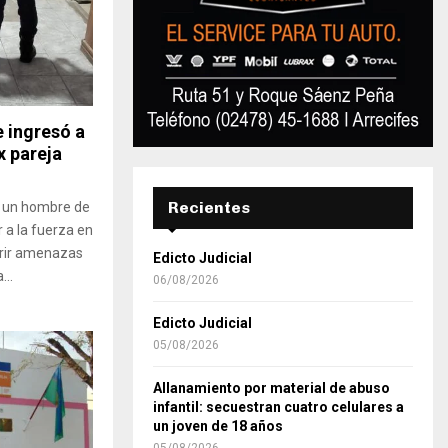
e ingresó a
x pareja
Recientes
, un hombre de
 a la fuerza en
ferir amenazas
Edicto Judicial
...
06/08/2026
Edicto Judicial
05/08/2026
Allanamiento por material de abuso
infantil: secuestran cuatro celulares a
un joven de 18 años