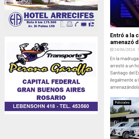
Entró a la 
amenazó de
24/06/2024
En la madrugad
arrestó a un h
Santiago del E
ilegalmente a l
amenazándola, 
Policiales