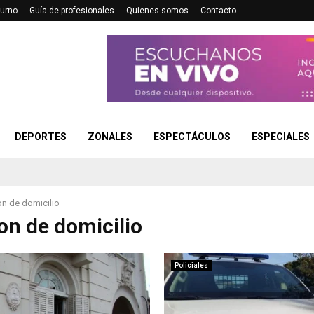
turno
Guía de profesionales
Quienes somos
Contacto
DEPORTES
ZONALES
ESPECTÁCULOS
ESPECIALES
on de domicilio
ion de domicilio
Policiales