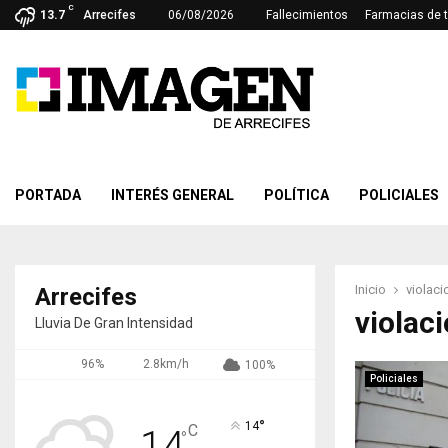
C
13.7
Arrecifes
06/08/2026
Fallecimientos
Farmacias de 
PORTADA
INTERÉS GENERAL
POLÍTICA
POLICIALES
Inicio
violaci
Arrecifes
violac
Lluvia De Gran Intensidad
96%
2.8km/h
100%
Policiales
°
14
C
14
°