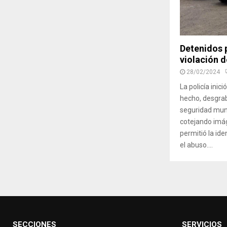
Detenidos 
violación d
28/02/2024
La policía inic
hecho, desgra
seguridad muni
cotejando imág
permitió la ide
el abuso....
SECCIONES
SERVICIOS