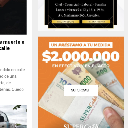
e muerte e
calle
ndido en calle
dad de una
te, de
cadenas. Quedó
SUPERCASH