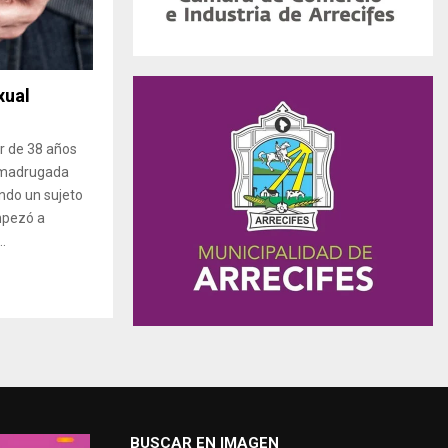
xual
er de 38 años
 madrugada
ndo un sujeto
mpezó a
.
BUSCAR EN IMAGEN