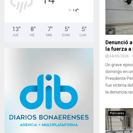
°
14
13
°
8
°
7
°
5
°
5
°
JUE
VIE
SAB
DOM
LUN
Denunció a 
la fuerza a
04/05/2026
Un grave episod
domingo en una
Presidente Pe
fue víctima de
la denuncia rad
Policiales