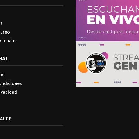
os
turno
esionales
NAL
os
ondiciones
rivacidad
IALES