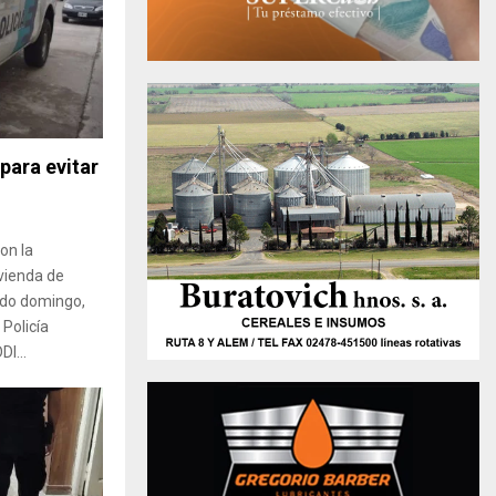
para evitar
on la
vienda de
sado domingo,
Policía
I...