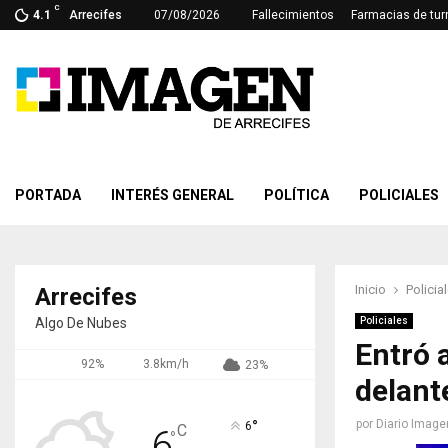
C
4.1
Arrecifes
07/08/2026
Fallecimientos
Farmacias de tur
PORTADA
INTERÉS GENERAL
POLÍTICA
POLICIALES
Inicio
Policia
Arrecifes
Algo De Nubes
Policiales
Entró 
92%
3.8km/h
23%
delante
°
por
Diario Image
6
C
6
°