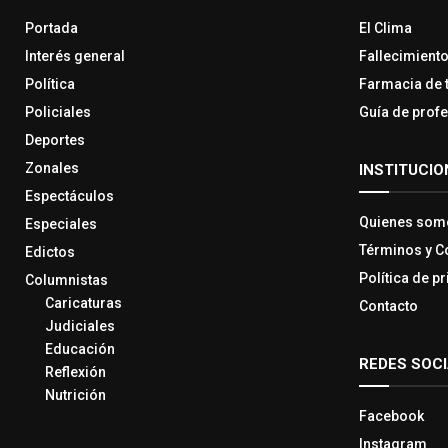
Portada
El Clima
Interés general
Fallecimient
Política
Farmacia de 
Policiales
Guía de prof
Deportes
Zonales
INSTITUCIO
Espectáculos
Quienes som
Especiales
Términos y C
Edictos
Política de p
Columnistas
Caricaturas
Contacto
Judiciales
Educación
REDES SOC
Reflexión
Nutrición
Facebook
Instagram