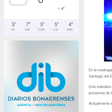
°
6
5
°
7
°
5
°
5
°
4
°
VIE
SAB
DOM
LUN
MAR
En la madruga
Santiago del E
Este individuo
presencia de l
Actualmente el