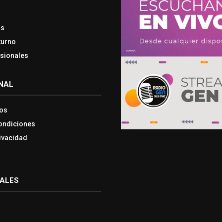
os
turno
esionales
NAL
os
ondiciones
rivacidad
IALES