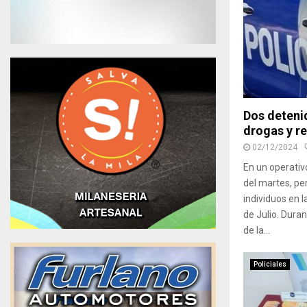
Dos deteni
drogas y re
02/12/2024
En un operativ
del martes, per
individuos en l
de Julio. Duran
de la...
Policiales