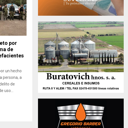
jeto por
rma de
pefacientes
por un hecho
na persona, a
delito de
e uso...