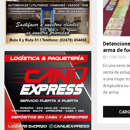
Detencione
arma de fu
17/06/2023
En una serie d
venta de estu
a una mujer tr
droga para su 
de arma...
CARG