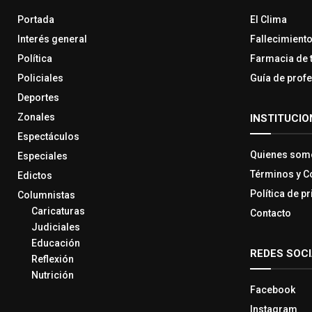
Portada
El Clima
Interés general
Fallecimient
Política
Farmacia de 
Policiales
Guía de prof
Deportes
Zonales
INSTITUCIO
Espectáculos
Quienes som
Especiales
Términos y C
Edictos
Política de p
Columnistas
Caricaturas
Contacto
Judiciales
Educación
REDES SOC
Reflexión
Nutrición
Facebook
Instagram