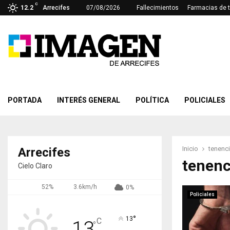
C
12.2
Arrecifes
07/08/2026
Fallecimientos
Farmacias de 
PORTADA
INTERÉS GENERAL
POLÍTICA
POLICIALES
Inicio
tenenc
Arrecifes
tenenc
Cielo Claro
52%
3.6km/h
0%
Policiales
°
13
C
13
°