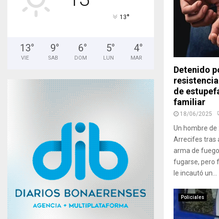
°
13
13
°
9
°
6
°
5
°
4
°
VIE
SAB
DOM
LUN
MAR
Detenido p
resistencia
de estupefa
familiar
18/06/2025
Un hombre de 
Arrecifes tra
arma de fuego e
fugarse, pero f
le incautó un...
Policiales