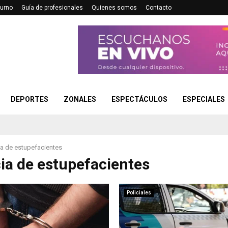
turno
Guía de profesionales
Quienes somos
Contacto
DEPORTES
ZONALES
ESPECTÁCULOS
ESPECIALES
ia de estupefacientes
ia de estupefacientes
Policiales