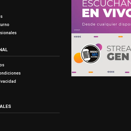
os
turno
esionales
NAL
os
ondiciones
rivacidad
IALES