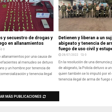
s y secuestro de drogas y
Detienen y liberan a un su
ego en allanamientos
abigeato y tenencia de a
fuego de uso civil y estu
0
28/07/2022
0
e allanamientos por una causa de
En la resolución de una denuncia 
pefacientes al menudeo se detuvo
de abigeato, la Policía detuvo a u
ans y un hombre por tenencia de
quien también se lo imputó por el 
comercialización y tenencia ilegal
tenencia ilegal de arma de fuego d
AR MÁS PUBLICACIONES