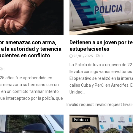
or amenazas con arma,
Detienen a un joven por t
 a la autoridad y tenencia
estupefacientes
cientes en conflicto
28/01/2025
0
La Policía detuvo a un joven de 2
0
llevaba consigo varios envoltorio
25 años fue aprehendido en
El operativo se realizó en la inters
s amenazar a su hermano con un
calles Cuba y Perú, en Arrecifes. E
n un conflicto familiar. Intentó
Unidad...
ue interceptado por la policía, que
Invalid request.
Invalid request.
Inval
Policiales