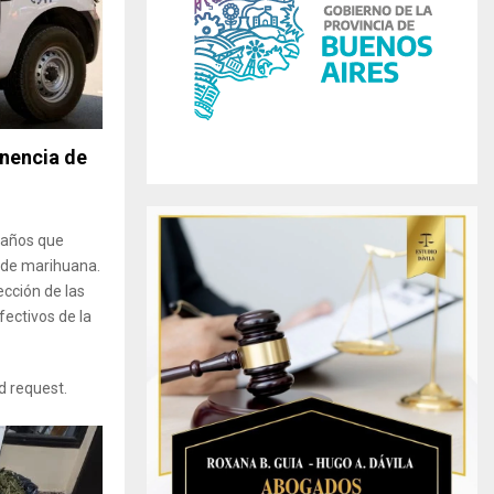
r
R
:
C
H
enencia de
2 años que
s de marihuana.
ección de las
fectivos de la
id request.