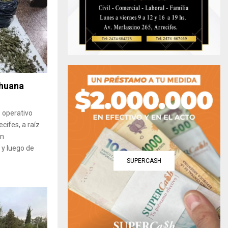
ihuana
o operativo
ecifes, a raíz
an
 y luego de
SUPERCASH