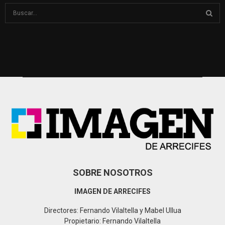
S
e
a
S
r
c
E
h
f
A
o
r
R
:
C
H
SOBRE NOSOTROS
IMAGEN DE ARRECIFES
Directores: Fernando Vilaltella y Mabel Ullua
Propietario: Fernando Vilaltella