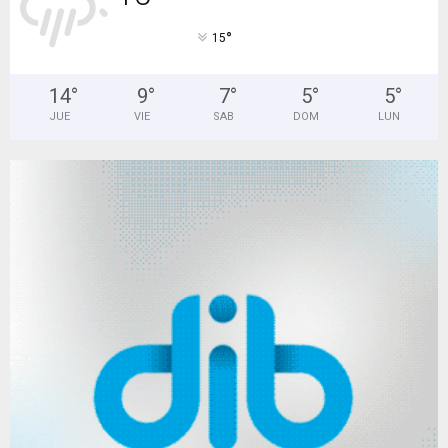
°
15
14
°
9
°
7
°
5
°
5
°
JUE
VIE
SAB
DOM
LUN