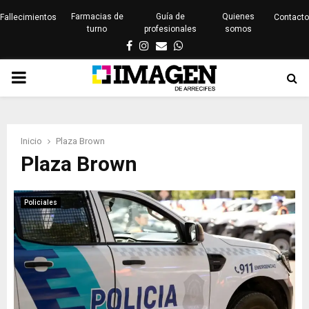
Farmacias de
Guía de
Quienes
Fallecimientos
Contacto
turno
profesionales
somos
Facebook
Instagram
Email
Whatsapp
PRIMARY
MENU
Inicio
Plaza Brown
Plaza Brown
Policiales