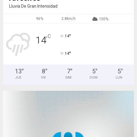
Lluvia De Gran Intensidad
96%
2.8km/h
100%
°
C
14
14
°
°
14
13
°
8
°
7
°
5
°
5
°
JUE
VIE
SAB
DOM
LUN