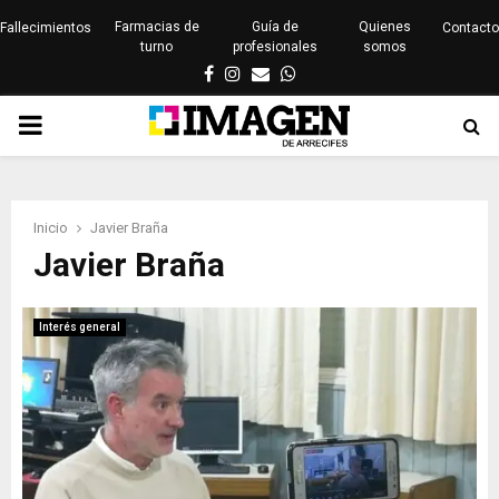
Farmacias de
Guía de
Quienes
Fallecimientos
Contacto
turno
profesionales
somos
Facebook
Instagram
Email
Whatsapp
PRIMARY
MENU
Inicio
Javier Braña
Javier Braña
Interés general