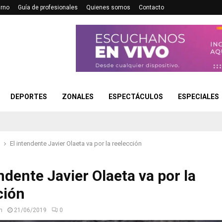
urno
Guía de profesionales
Quienes somos
Contacto
DEPORTES
ZONALES
ESPECTÁCULOS
ESPECIALES
El intendente Javier Olaeta va por la reelección
ndente Javier Olaeta va por la
ción
n
21/06/2019
0