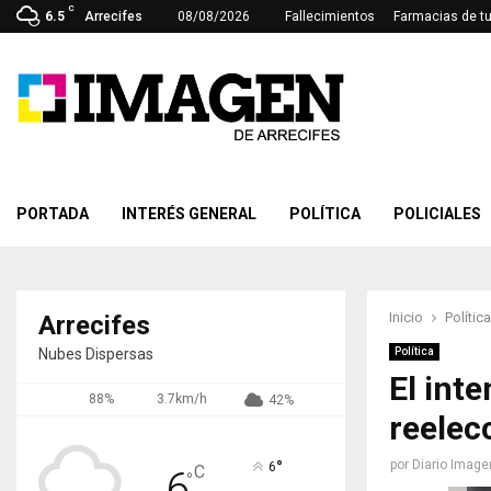
C
6.5
Arrecifes
08/08/2026
Fallecimientos
Farmacias de t
PORTADA
INTERÉS GENERAL
POLÍTICA
POLICIALES
Inicio
Política
Arrecifes
Nubes Dispersas
Política
El inte
88%
3.7km/h
42%
reelec
°
por
Diario Image
6
C
6
°