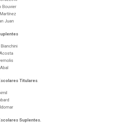
 Bouvier
Martínez
an Juan
Suplentes
 Bianchini
Acosta
Demolis
 Abal
scolares Titulares
.
imil
mbard
aldomar
scolares Suplentes.