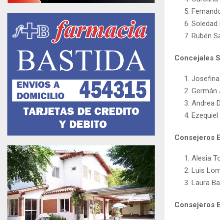
Fernando
Soledad 
Rubén S
Concejales 
Josefina
Germán 
Andrea 
Ezequiel
Consejeros E
Alesia To
Luis Lo
Laura B
Consejeros E