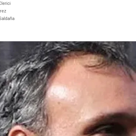
lerici
rez
 Saldaña