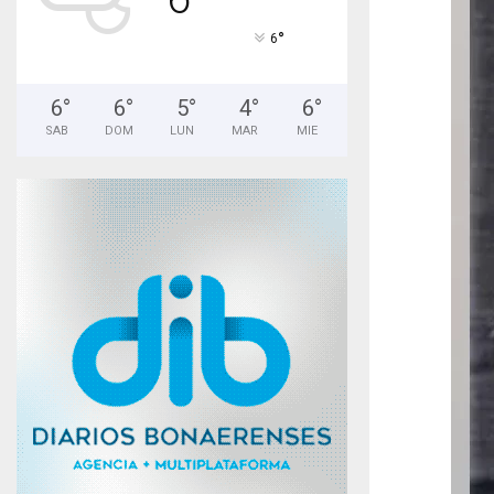
°
6
6
°
6
°
5
°
4
°
6
°
SAB
DOM
LUN
MAR
MIE