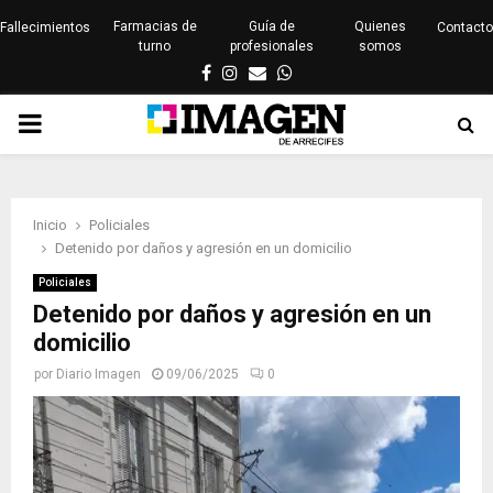
Farmacias de
Guía de
Quienes
Fallecimientos
Contacto
turno
profesionales
somos
Facebook
Instagram
Email
Whatsapp
PRIMARY
MENU
Inicio
Policiales
Detenido por daños y agresión en un domicilio
Policiales
Detenido por daños y agresión en un
domicilio
por
Diario Imagen
09/06/2025
0