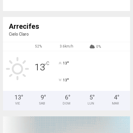
Arrecifes
Cielo Claro
52%
3.6km/h
0%
°
C
13
13
°
°
13
13
°
9
°
6
°
5
°
4
°
VIE
SAB
DOM
LUN
MAR