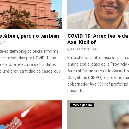
stá bien, pero no tan bien
COVID-19: Arrecifes le da 
Axel Kicillof
0
06/11/2020
0
te epidemiológico oficial informa
En la última conferencia de prens
 de infectados por COVID-19 no
anunciaba el paso de la Provincia
nto. Una relectura de los datos
Aires al Distanciamiento Social Pr
o una gran cantidad de casos, que
Obligatorio (DISPO) el próximo mar
.
gobernador Axel Kicillof profetiz
pasar de...
Interés general