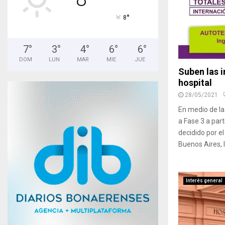
°
8
7
°
3
°
4
°
6
°
6
°
DOM
LUN
MAR
MIE
JUE
Suben las i
hospital
28/05/2021
En medio de la
a Fase 3 a part
decidido por el
Buenos Aires, 
Interés general