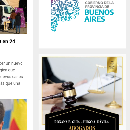
r
R
:
C
H
 en 24
ocer un nuevo
ógica que
 nuevos casos
más que una