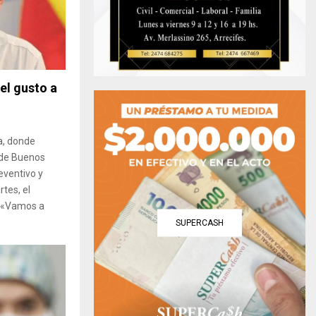
el gusto a
a, donde
 de Buenos
eventivo y
tes, el
ó «Vamos a
SUPERCASH