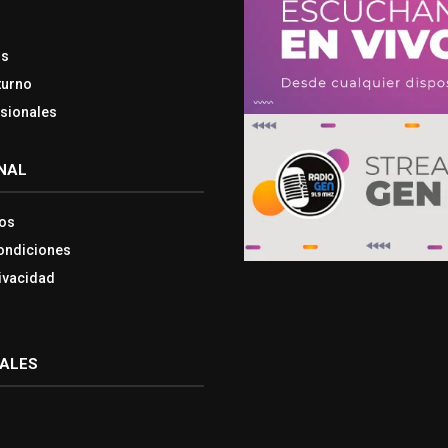
os
turno
esionales
NAL
os
ondiciones
rivacidad
IALES