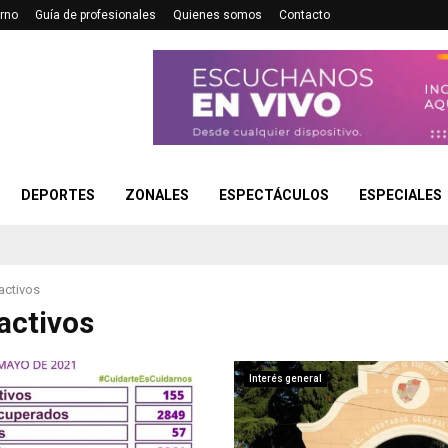
rno
Guía de profesionales
Quienes somos
Contacto
DEPORTES
ZONALES
ESPECTÁCULOS
ESPECIALES
activos
activos
Interés general