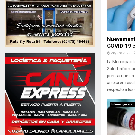
Nuevamente
COVID-19 e
28/08/2020
La Municipalid
Salud informa
prensa que en 
arrojaron resul
respecto a los
Interés general