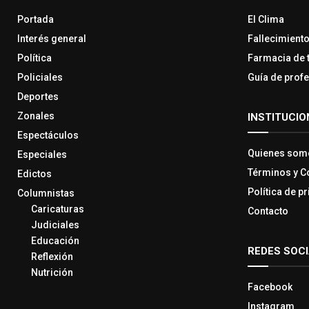
Portada
El Clima
Interés general
Fallecimient
Política
Farmacia de 
Policiales
Guía de prof
Deportes
Zonales
INSTITUCIO
Espectáculos
Quienes som
Especiales
Términos y C
Edictos
Política de p
Columnistas
Caricaturas
Contacto
Judiciales
Educación
REDES SOC
Reflexión
Nutrición
Facebook
Instagram