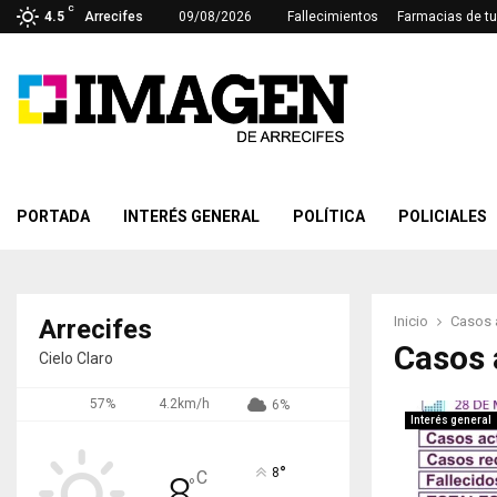
C
4.5
Arrecifes
09/08/2026
Fallecimientos
Farmacias de tu
PORTADA
INTERÉS GENERAL
POLÍTICA
POLICIALES
Inicio
Casos 
Arrecifes
Casos 
Cielo Claro
57%
4.2km/h
6%
Interés general
°
8
C
8
°