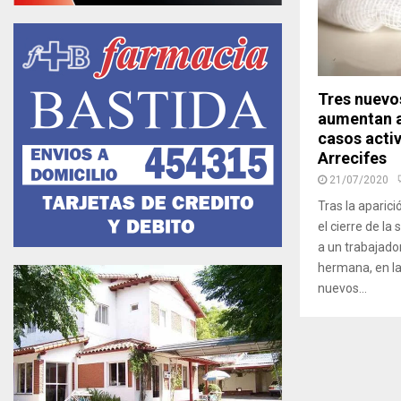
Tres nuevo
aumentan a
casos acti
Arrecifes
21/07/2020
Tras la aparic
el cierre de l
a un trabajado
hermana, en la
nuevos...