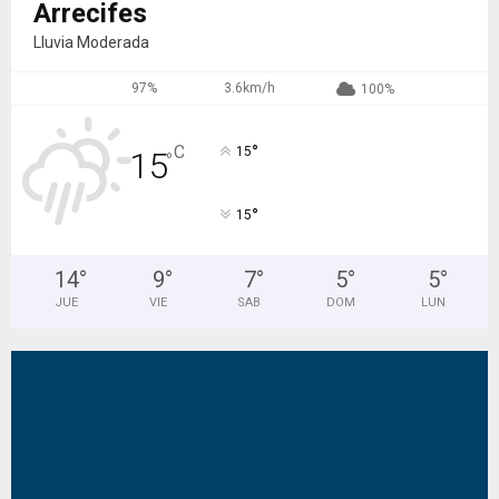
Arrecifes
Lluvia Moderada
97%
3.6km/h
100%
°
C
15
15
°
°
15
14
°
9
°
7
°
5
°
5
°
JUE
VIE
SAB
DOM
LUN