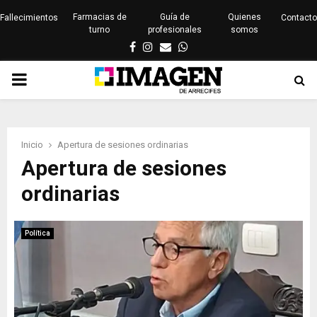
Farmacias de
Guía de
Quienes
Fallecimientos
Contacto
turno
profesionales
somos
Facebook
Instagram
Email
Whatsapp
PRIMARY
MENU
Inicio
Apertura de sesiones ordinarias
Apertura de sesiones
ordinarias
Política