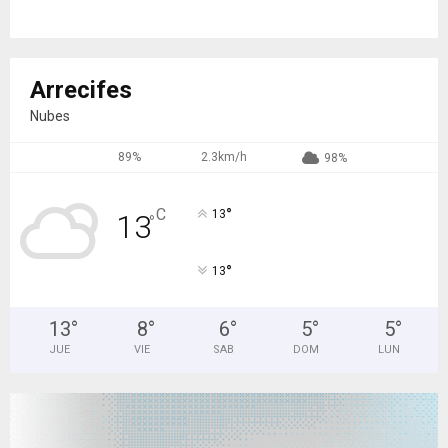
Arrecifes
Nubes
89%
2.3km/h
98%
°
C
13
13
°
°
13
13
°
8
°
6
°
5
°
5
°
JUE
VIE
SAB
DOM
LUN