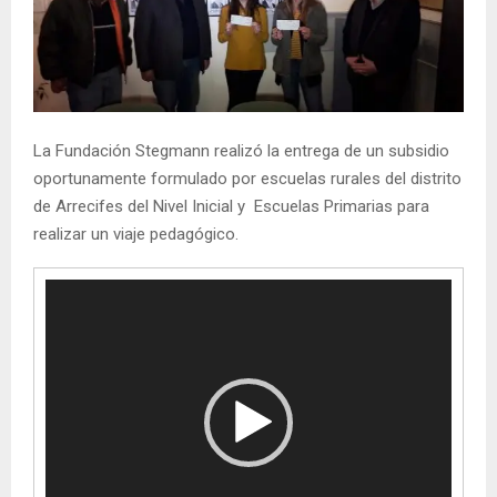
La Fundación Stegmann realizó la entrega de un subsidio
oportunamente formulado por escuelas rurales del distrito
de Arrecifes del Nivel Inicial y Escuelas Primarias para
realizar un viaje pedagógico.
R
e
p
r
o
d
u
c
t