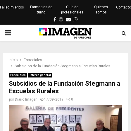
Farmacias de
Guía de
Quienes
Fallecimientos
Contacto
turno
profesionales
somos
Facebook
Instagram
Email
Whatsapp
PRIMARY
MENU
Inicio
Especiales
Subsidios de la Fundación Stegmann a Escuelas Rurales
Especiales
Interés general
Subsidios de la Fundación Stegmann a
Escuelas Rurales
por
Diario Imagen
17/09/2019
0