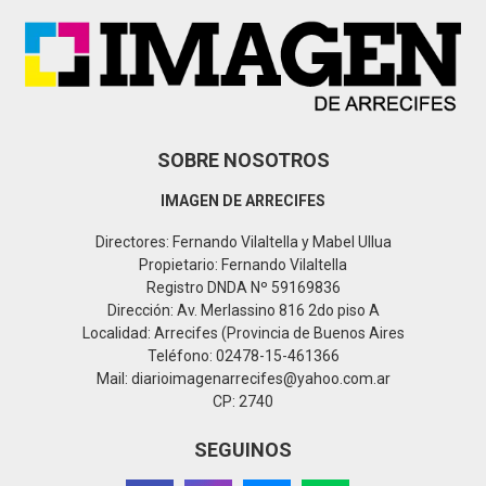
:
C
H
SOBRE NOSOTROS
IMAGEN DE ARRECIFES
Directores: Fernando Vilaltella y Mabel Ullua
Propietario: Fernando Vilaltella
Registro DNDA Nº 59169836
Dirección: Av. Merlassino 816 2do piso A
Localidad: Arrecifes (Provincia de Buenos Aires
Teléfono: 02478-15-461366
Mail: diarioimagenarrecifes@yahoo.com.ar
CP: 2740
SEGUINOS