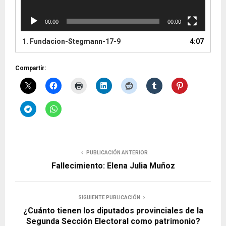
o
r
d
00:00
00:00
e
1.
Fundacion-Stegmann-17-9
4:07
v
í
d
Compartir:
e
o
PUBLICACIÓN ANTERIOR
Fallecimiento: Elena Julia Muñoz
SIGUIENTE PUBLICACIÓN
¿Cuánto tienen los diputados provinciales de la
Segunda Sección Electoral como patrimonio?