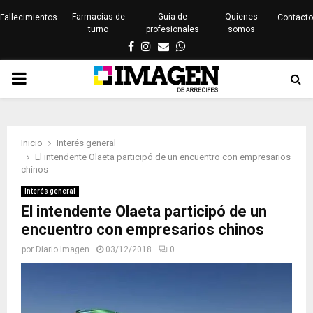
Farmacias de
Guía de
Quienes
Fallecimientos
Contacto
turno
profesionales
somos
Facebook
Instagram
Email
Whatsapp
PRIMARY
MENU
Inicio
Interés general
El intendente Olaeta participó de un encuentro con empresarios
chinos
Interés general
El intendente Olaeta participó de un
encuentro con empresarios chinos
por
Diario Imagen
03/12/2018
0