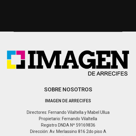
a
S
r
c
E
h
f
A
o
r
R
:
C
H
SOBRE NOSOTROS
IMAGEN DE ARRECIFES
Directores: Fernando Vilaltella y Mabel Ullua
Propietario: Fernando Vilaltella
Registro DNDA Nº 59169836
Dirección: Av. Merlassino 816 2do piso A