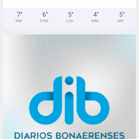
7
°
6
°
5
°
4
°
5
°
SAB
DOM
LUN
MAR
MIE