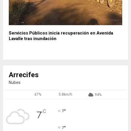
Servicios Públicos inicia recuperación en Avenida
Lavalle tras inundación
Arrecifes
Nubes
67%
5.8km/h
94%
°
C
7
7
°
°
7