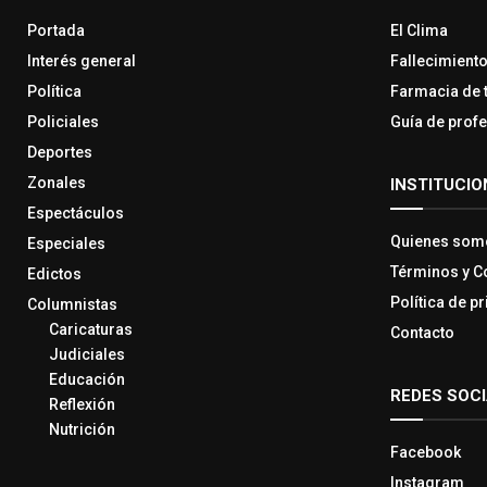
Portada
El Clima
Interés general
Fallecimient
Política
Farmacia de 
Policiales
Guía de prof
Deportes
Zonales
INSTITUCIO
Espectáculos
Quienes som
Especiales
Términos y C
Edictos
Política de p
Columnistas
Caricaturas
Contacto
Judiciales
Educación
REDES SOC
Reflexión
Nutrición
Facebook
Instagram