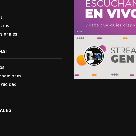
os
turno
esionales
NAL
os
ondiciones
rivacidad
IALES