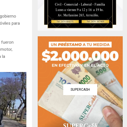
 gobierno
móviles para
o fueron
omotor,
 la
SUPERCASH