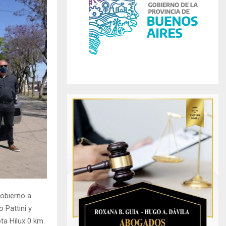
r
R
:
C
H
Gobierno a
o Pattini y
ta Hilux 0 km.