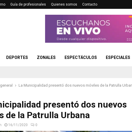
rno
Guía de profesionales
Quienes somos
Contacto
DEPORTES
ZONALES
ESPECTÁCULOS
ESPECIALES
 general
La Municipalidad presentó dos nuevos móviles de la Patrulla Urba
icipalidad presentó dos nuevos
s de la Patrulla Urbana
n
16/11/2020
0