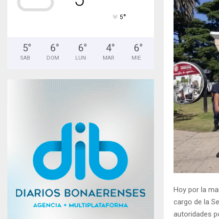
°
5
5
°
6
°
6
°
4
°
6
°
SAB
DOM
LUN
MAR
MIE
Hoy por la ma
cargo de la Se
autoridades p