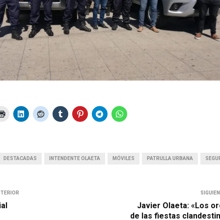
DESTACADAS
INTENDENTE OLAETA
MÓVILES
PATRULLA URBANA
SEGU
NTERIOR
SIGUIE
ial
Javier Olaeta: «Los o
de las fiestas clandesti