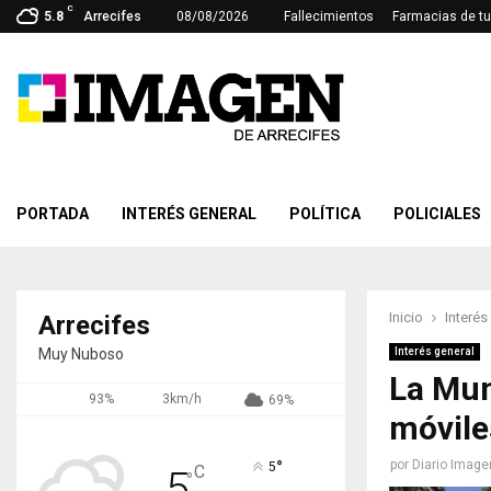
C
5.8
Arrecifes
08/08/2026
Fallecimientos
Farmacias de tu
PORTADA
INTERÉS GENERAL
POLÍTICA
POLICIALES
Inicio
Interés
Arrecifes
Muy Nuboso
Interés general
La Mun
93%
3km/h
69%
móvile
°
por
Diario Image
5
C
5
°