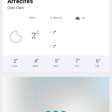
Arrecifes
Cielo Claro
89%
2.9km/h
1%
°
C
2
2
°
°
2
2
°
4
°
5
°
7
°
6
°
LUN
MAR
MIE
JUE
VIE