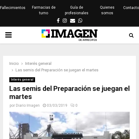
Farmacias de
Guía de
Quienes
Fallecimientos
Contacto
turno
profesionales
somos
Facebook
Instagram
Email
Whatsapp
PRIMARY
MENU
Inicio
Interés general
Las semis del Preparación se juegan el martes
Interés general
Las semis del Preparación se juegan el
martes
por
Diario Imagen
03/03/2019
0