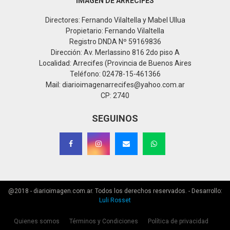
IMAGEN DE ARRECIFES
Directores: Fernando Vilaltella y Mabel Ullua
Propietario: Fernando Vilaltella
Registro DNDA Nº 59169836
Dirección: Av. Merlassino 816 2do piso A
Localidad: Arrecifes (Provincia de Buenos Aires
Teléfono: 02478-15-461366
Mail: diarioimagenarrecifes@yahoo.com.ar
CP: 2740
SEGUINOS
@2018 - diarioimagen.com.ar. Todos los derechos reservados. - Desarrollo:
Luli Rosset
Quienes somos
Términos y Condiciones
Política de privacidad