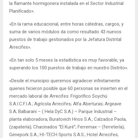
la flamante hormigonera instalada en el Sector Industrial
Planificado».
«En la rama educacional, entre horas cátedras, cargos, y
suma de varios módulos da como resultado 43 nuevos
puestos de trabajo gestionados por la Jefatura Distrital
Arrecifes».
«En tan solo 5 meses la estadística es muy favorable, ya
superando los 100 puestos de trabajo en nuestro Distrito».
«Desde el municipio queremos agradecer infinitamente
quienes hicieron posible que 60 personas se inserten en el
mercado laboral de Arrecifes: Frigorífico Soychú
S.A.I.C.F.I.A.; Agrícola Arrecifes; Alfa Aberturas; Argeave
S.A; Balbarani – ( Hela DyC S.A.) – Parque Industrial –
planta elaboradora; Buratovich Hnos S.A.; Calzados Paola,
(zapatería); Chacinados “El Kuré”; Ferremax – (ferretería);
Genepork S.A.; HI-TECH Sports S.A.S.; Hotel Arrecifes;