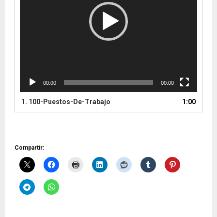
d
u
c
t
o
r
d
e
00:00
00:00
v
í
1.
100-Puestos-De-Trabajo
1:00
d
e
o
Compartir: