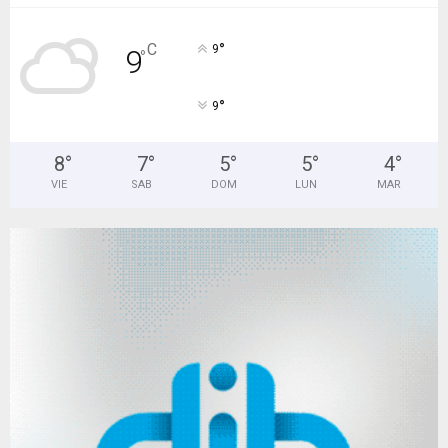
°
C
9
9
°
°
9
8
°
7
°
5
°
5
°
4
°
VIE
SAB
DOM
LUN
MAR