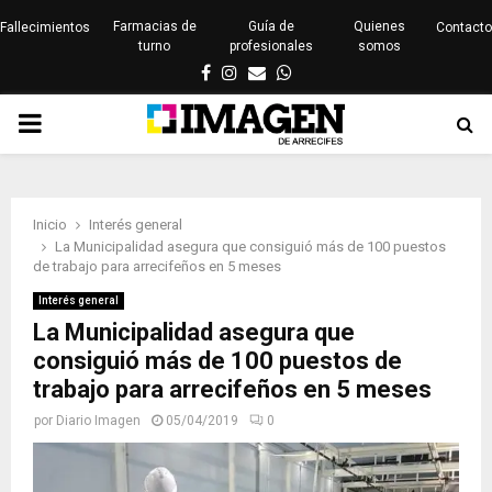
Farmacias de
Guía de
Quienes
Fallecimientos
Contacto
turno
profesionales
somos
Facebook
Instagram
Email
Whatsapp
PRIMARY
MENU
Inicio
Interés general
La Municipalidad asegura que consiguió más de 100 puestos
de trabajo para arrecifeños en 5 meses
Interés general
La Municipalidad asegura que
consiguió más de 100 puestos de
trabajo para arrecifeños en 5 meses
por
Diario Imagen
05/04/2019
0