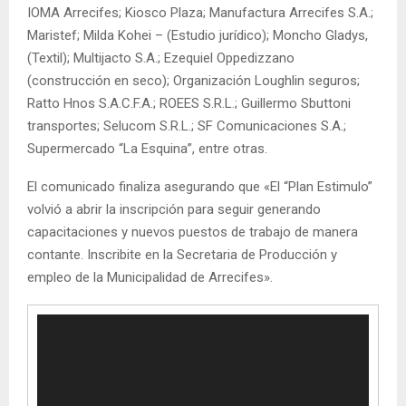
IOMA Arrecifes; Kiosco Plaza; Manufactura Arrecifes S.A.;
Maristef; Milda Kohei – (Estudio jurídico); Moncho Gladys,
(Textil); Multijacto S.A.; Ezequiel Oppedizzano
(construcción en seco); Organización Loughlin seguros;
Ratto Hnos S.A.C.F.A.; ROEES S.R.L.; Guillermo Sbuttoni
transportes; Selucom S.R.L.; SF Comunicaciones S.A.;
Supermercado “La Esquina”, entre otras.
El comunicado finaliza asegurando que «El “Plan Estimulo”
volvió a abrir la inscripción para seguir generando
capacitaciones y nuevos puestos de trabajo de manera
contante. Inscribite en la Secretaria de Producción y
empleo de la Municipalidad de Arrecifes».
R
e
p
r
o