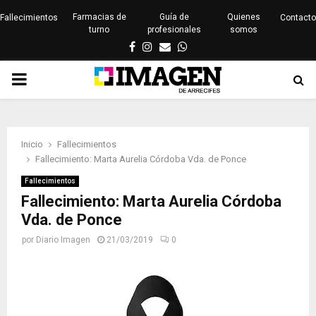
Farmacias de
Guía de
Quienes
Fallecimientos
Contacto
turno
profesionales
somos
Facebook
Instagram
Email
Whatsapp
PRIMARY
MENU
Inicio
Fallecimientos
Fallecimiento: Marta Aurelia Córdoba Vda. de Ponce
Fallecimientos
Fallecimiento: Marta Aurelia Córdoba
Vda. de Ponce
por
Diario Imagen
21/03/2019
0