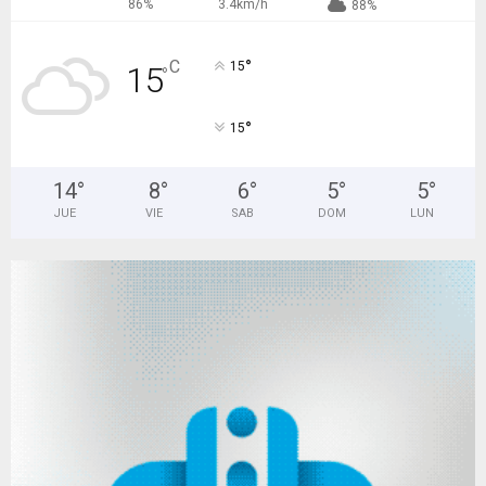
86%
3.4km/h
88%
°
C
15
15
°
°
15
14
°
8
°
6
°
5
°
5
°
JUE
VIE
SAB
DOM
LUN