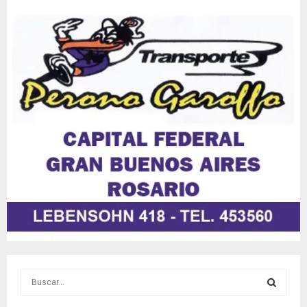
S
e
a