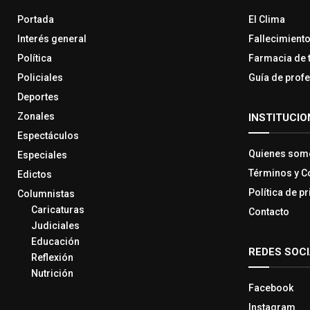
Portada
El Clima
Interés general
Fallecimient
Política
Farmacia de 
Policiales
Guía de prof
Deportes
Zonales
INSTITUCIO
Espectáculos
Quienes som
Especiales
Términos y C
Edictos
Política de p
Columnistas
Caricaturas
Contacto
Judiciales
Educación
REDES SOC
Reflexión
Nutrición
Facebook
Instagram