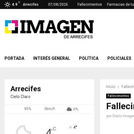
C
4.9
Arrecifes
07/08/2026
Fallecimientos
Farmacias de tu
PORTADA
INTERÉS GENERAL
POLÍTICA
POLICIALES
Inicio
Falleci
Arrecifes
Cielo Claro
Fallecimientos
Fallec
95%
3km/h
0%
por
Diario Image
°
4
C
4
°