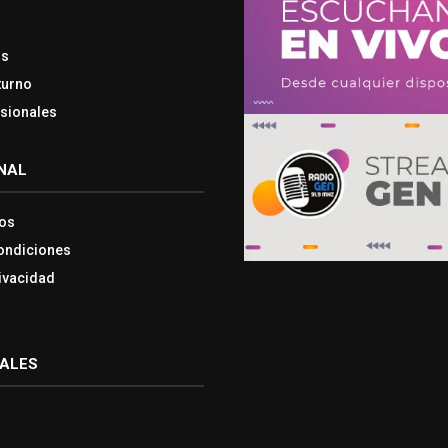
os
turno
esionales
NAL
os
ondiciones
rivacidad
IALES