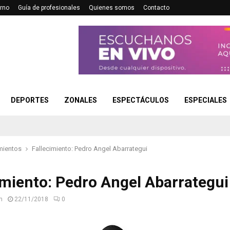
rno
Guía de profesionales
Quienes somos
Contacto
DEPORTES
ZONALES
ESPECTÁCULOS
ESPECIALES
mientos
Fallecimiento: Pedro Angel Abarrategui
imiento: Pedro Angel Abarrategui
n
22/11/2018
0