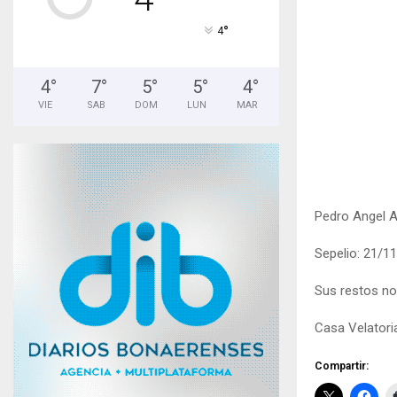
°
4
4
°
7
°
5
°
5
°
4
°
VIE
SAB
DOM
LUN
MAR
Pedro Angel Ab
Sepelio: 21/11
Sus restos no
Casa Velatori
Compartir: