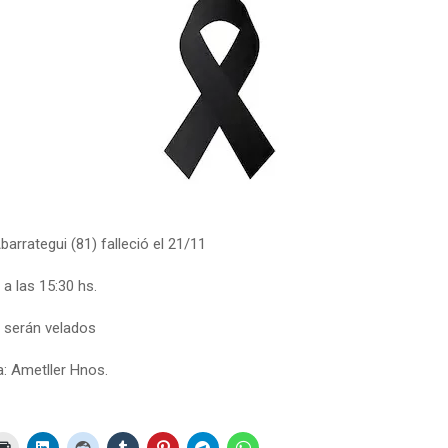
arrategui (81) falleció el 21/11
 a las 15:30 hs.
 serán velados
a: Ametller Hnos.