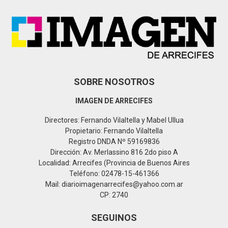
r
R
:
C
H
SOBRE NOSOTROS
IMAGEN DE ARRECIFES
Directores: Fernando Vilaltella y Mabel Ullua
Propietario: Fernando Vilaltella
Registro DNDA Nº 59169836
Dirección: Av. Merlassino 816 2do piso A
Localidad: Arrecifes (Provincia de Buenos Aires
Teléfono: 02478-15-461366
Mail: diarioimagenarrecifes@yahoo.com.ar
CP: 2740
SEGUINOS