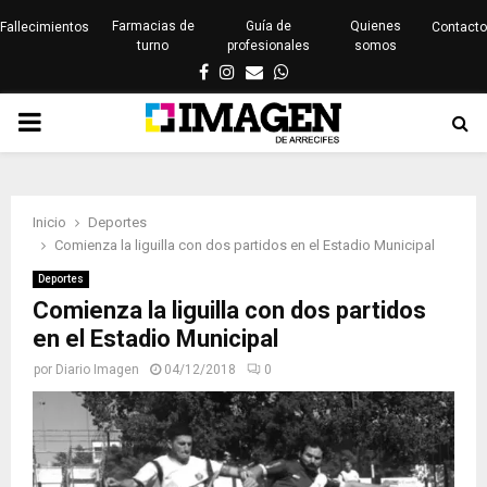
Farmacias de
Guía de
Quienes
Fallecimientos
Contacto
turno
profesionales
somos
Facebook
Instagram
Email
Whatsapp
PRIMARY
MENU
Inicio
Deportes
Comienza la liguilla con dos partidos en el Estadio Municipal
Deportes
Comienza la liguilla con dos partidos
en el Estadio Municipal
por
Diario Imagen
04/12/2018
0