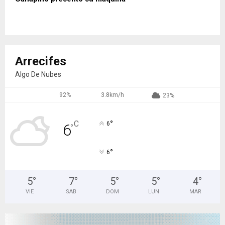
Arrecifes
Algo De Nubes
92%
3.8km/h
23%
°
C
6
6
°
°
6
5
°
7
°
5
°
5
°
4
°
VIE
SAB
DOM
LUN
MAR