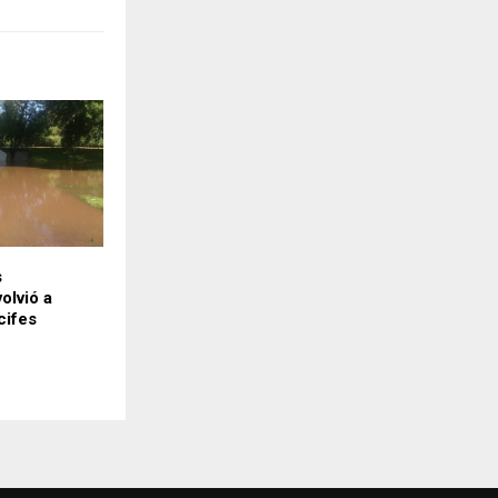
s
olvió a
cifes