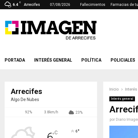
C
6.4
Arrecifes
07/08/2026
Fallecimientos
Farmacias de t
PORTADA
INTERÉS GENERAL
POLÍTICA
POLICIALES
Inicio
Interés
Arrecifes
Algo De Nubes
Interés general
Arreci
92%
3.8km/h
23%
por
Diario Image
°
6
C
6
°