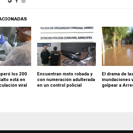
ACIONADAS
peró los 200
Encuentran moto robada y
El drama de la
alto está en
con numeración adulterada
inundaciones v
culación viral
en un control policial
golpear a Arre