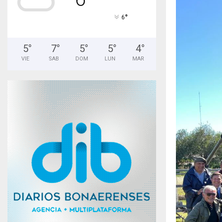
°
6
5
°
7
°
5
°
5
°
4
°
VIE
SAB
DOM
LUN
MAR