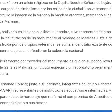
menzó con un oficio religioso en la Capilla Nuestra Señora de Luján,
 cargada de simbolismo por las calles de la ciudad. Los veteranos d
rgullo la imagen de la Virgen y la bandera argentina, marcando el c
de Malvinas.
l, realizado en la plaza que lleva su nombre, tuvo momentos de gran
la inauguración de un monumento al Soldado de Malvinas. Esta signi
nstruida por los propios veteranos, se suma al cenotafio existente
honrar a quienes defendieron la soberanía nacional.
rticularmente conmovedor del monumento es que en su pecho lleva t
e las Islas Malvinas, un tributo especial y un recordatorio permanen
uerra.
Fernando Bouvier, junto a su gabinete, integrantes del grupo Genera
.MA.AR), representantes de instituciones educativas e intermedias,
iciparon de este homenaje que reafirmó el compromiso de Arrecifes 
reconocimiento a sus héroes.