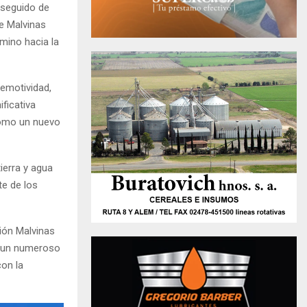
 seguido de
e Malvinas
amino hacia la
 emotividad,
ficativa
 como un nuevo
ierra y agua
te de los
ción Malvinas
 y un numeroso
con la