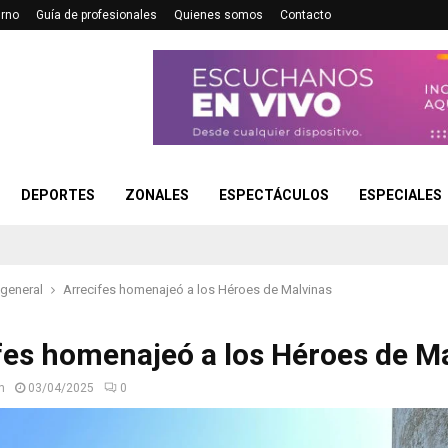
urno
Guía de profesionales
Quienes somos
Contacto
DEPORTES
ZONALES
ESPECTÁCULOS
ESPECIALES
 general
Arrecifes homenajeó a los Héroes de Malvinas
fes homenajeó a los Héroes de M
n
03/04/2025
0