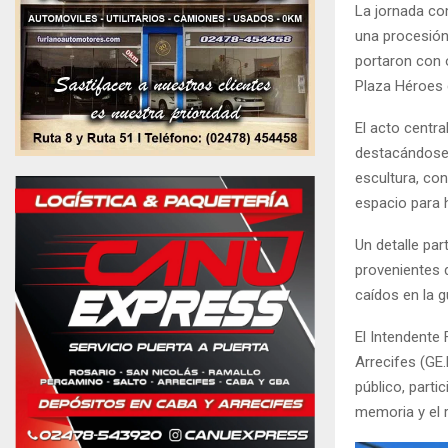
La jornada co
una procesión
portaron con o
Plaza Héroes 
El acto centra
destacándose 
escultura, co
espacio para 
Un detalle pa
provenientes d
caídos en la g
El Intendente 
Arrecifes (GE
público, part
memoria y el 