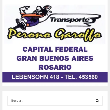
S
e
a