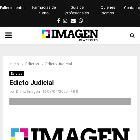
Farmacias de
Guía de
Quienes
Fallecimientos
Contacto
turno
profesionales
somos
Facebook
Instagram
Email
Whatsapp
PRIMARY
MENU
Inicio
Edictos
Edicto Judicial
Edictos
Edicto Judicial
por
Diario Imagen
03/04/2025
0