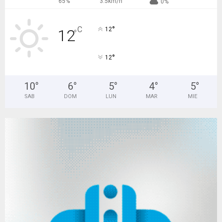
65%
3.5km/h
0%
°
C
12
12
°
°
12
10
°
6
°
5
°
4
°
5
°
SAB
DOM
LUN
MAR
MIE