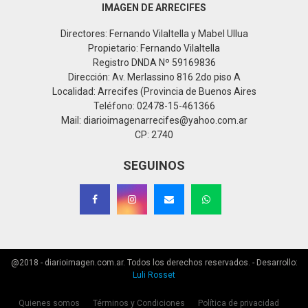
IMAGEN DE ARRECIFES
Directores: Fernando Vilaltella y Mabel Ullua
Propietario: Fernando Vilaltella
Registro DNDA Nº 59169836
Dirección: Av. Merlassino 816 2do piso A
Localidad: Arrecifes (Provincia de Buenos Aires
Teléfono: 02478-15-461366
Mail: diarioimagenarrecifes@yahoo.com.ar
CP: 2740
SEGUINOS
@2018 - diarioimagen.com.ar. Todos los derechos reservados. - Desarrollo:
Luli Rosset
Quienes somos
Términos y Condiciones
Política de privacidad