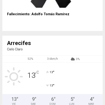
Fallecimiento: Adolfo Tomás Ramírez
Arrecifes
Cielo Claro
52%
3.6km/h
0%
°
C
13
13
°
°
13
13
°
9
°
6
°
5
°
4
°
VIE
SAB
DOM
LUN
MAR