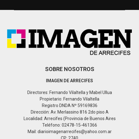
h
f
A
o
r
R
:
C
H
SOBRE NOSOTROS
IMAGEN DE ARRECIFES
Directores: Fernando Vilaltella y Mabel Ullua
Propietario: Fernando Vilaltella
Registro DNDA Nº 59169836
Dirección: Av. Merlassino 816 2do piso A
Localidad: Arrecifes (Provincia de Buenos Aires
Teléfono: 02478-15-461366
Mail: diarioimagenarrecifes@yahoo.com.ar
CP: 2740