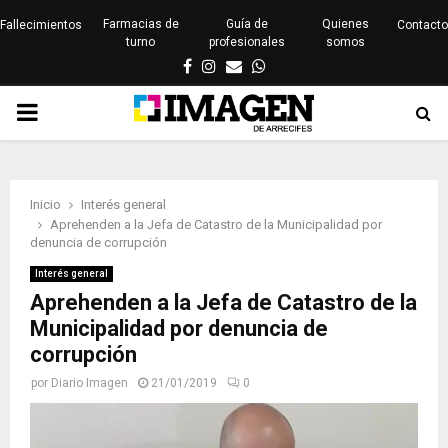
Farmacias de
Guía de
Quienes
Fallecimientos
Contacto
turno
profesionales
somos
Facebook
Instagram
Email
Whatsapp
PRIMARY
MENU
Inicio
Interés general
Aprehenden a la Jefa de Catastro de la Municipalidad por
denuncia de corrupción
Interés general
Aprehenden a la Jefa de Catastro de la
Municipalidad por denuncia de
corrupción
por
Diario Imagen
21/01/2019
0