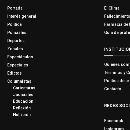
Portada
El Clima
Interés general
Fallecimient
Política
Farmacia de 
Policiales
Guía de prof
Deportes
Zonales
INSTITUCIO
Espectáculos
Quienes som
Especiales
Términos y C
Edictos
Política de p
Columnistas
Caricaturas
Contacto
Judiciales
Educación
REDES SOC
Reflexión
Nutrición
Facebook
Instagram