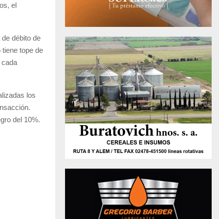
os, el
 de débito de
 tiene tope de
n cada
lizadas los
ansacción.
tegro del 10%.