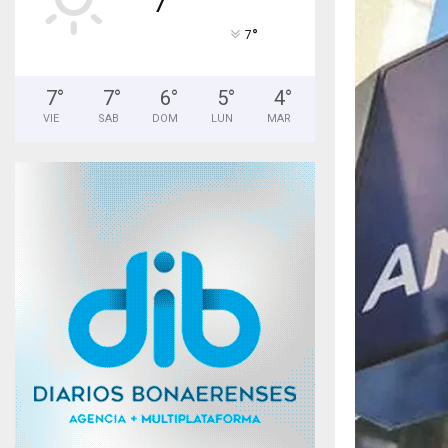
°
7
7
°
7
°
6
°
5
°
4
°
VIE
SAB
DOM
LUN
MAR