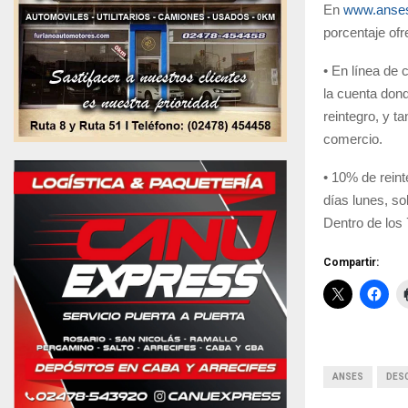
En
www.anses.
porcentaje ofr
•
En línea de c
la cuenta dond
reintegro, y t
comercio.
•
10% de reint
días lunes, so
Dentro de los 
Compartir:
ANSES
DES