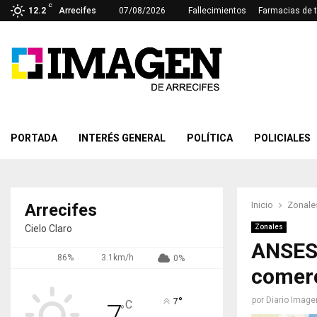
C
12.2
Arrecifes
07/08/2026
Fallecimientos
Farmacias de 
PORTADA
INTERÉS GENERAL
POLÍTICA
POLICIALES
Inicio
Zonale
Arrecifes
Cielo Claro
Zonales
ANSES 
86%
3.1km/h
0%
comerc
°
por
Diario Image
7
C
7
°