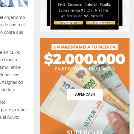
 el organismo
s de hasta el
io cobra sus
 artículos
ea blanca,
ismo, entre
Beneficios
a Asignación
obertura.
SUPERCASH
 No
por Hijo y por
el Adulto