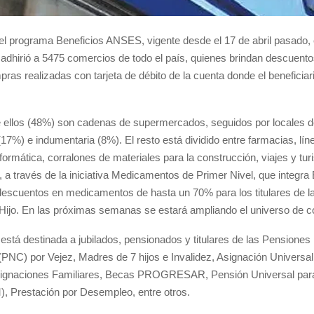
del programa
Beneficios ANSES
, vigente desde el 17 de abril pasado,
 adhirió a 5475 comercios de todo el país, quienes brindan descuento
as realizadas con tarjeta de débito de la cuenta donde el beneficiar
 ellos (48%) son cadenas de supermercados, seguidos por locales de
(17%) e indumentaria (8%). El resto está dividido entre farmacias, lín
nformática, corralones de materiales para la construcción, viajes y tur
a través de la iniciativa Medicamentos de Primer Nivel, que integra
descuentos en medicamentos de hasta un 70% para los titulares de l
 Hijo. En las próximas semanas se estará ampliando el universo de c
a está destinada a jubilados, pensionados y titulares de las Pensiones
(PNC) por Vejez, Madres de 7 hijos e Invalidez, Asignación Universal 
ignaciones Familiares, Becas PROGRESAR, Pensión Universal para 
 Prestación por Desempleo, entre otros.