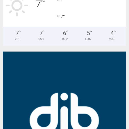
°
C
7
7
°
°
7
7
°
7
°
6
°
5
°
4
°
VIE
SAB
DOM
LUN
MAR