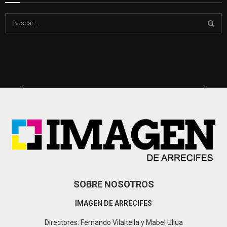
S
e
a
S
r
c
E
h
f
A
o
r
R
:
C
H
SOBRE NOSOTROS
IMAGEN DE ARRECIFES
Directores: Fernando Vilaltella y Mabel Ullua