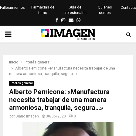
Farmacias de
Guía de
Quienes
Fallecimientos
Contacto
turno
profesionales
somos
Facebook
Instagram
Email
Whatsapp
PRIMARY
MENU
Inicio
Interés general
Alberto Pernicone: «Manufactura necesita trabajar de una
manera armoniosa, tranquila, segura…»
Interés general
Alberto Pernicone: «Manufactura
necesita trabajar de una manera
armoniosa, tranquila, segura…»
por
Diario Imagen
30/06/2020
0