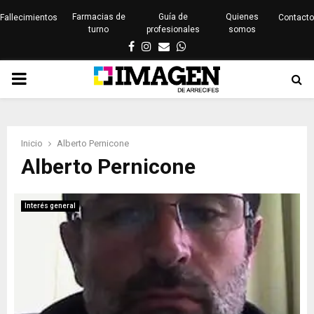
Farmacias de
Guía de
Quienes
Fallecimientos
Contacto
turno
profesionales
somos
Facebook
Instagram
Email
Whatsapp
PRIMARY
MENU
Inicio
Alberto Pernicone
Alberto Pernicone
Interés general