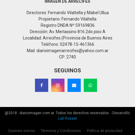
IMAGEN DE ARRECIFES
Directores: Fernando Vilaltella y Mabel Ullua
Propietario: Fernando Vilaltella
Registro DNDA Nº 59169836
Dirección: Av. Merlassino 816 2do piso A
Localidad: Arrecifes (Provincia de Buenos Aires
Teléfono: 02478-15-461366
Mail: diarioimagenarrecifes@yahoo.com.ar
CP: 2740
SEGUINOS
@2018 - diarioimagen.com.ar. Todos los derechos reservados. - Desarrollo:
Luli Rosset
Quienes somos
Términos y Condiciones
Política de privacidad