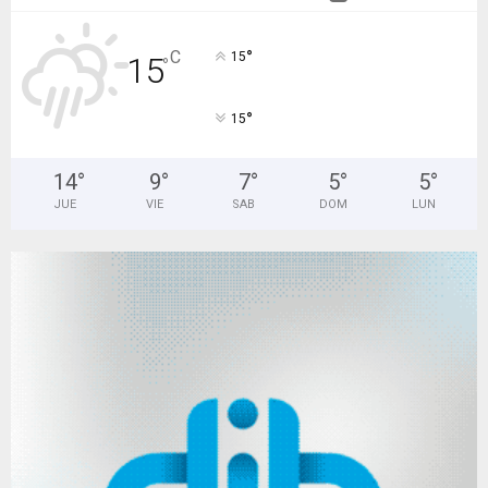
°
C
15
15
°
°
15
14
°
9
°
7
°
5
°
5
°
JUE
VIE
SAB
DOM
LUN