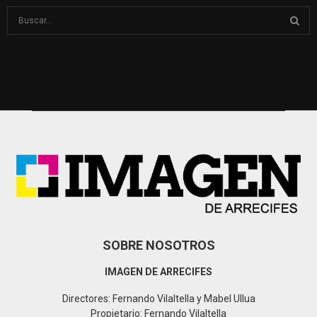
S
e
a
S
r
c
E
h
f
A
o
r
R
:
C
H
SOBRE NOSOTROS
IMAGEN DE ARRECIFES
Directores: Fernando Vilaltella y Mabel Ullua
Propietario: Fernando Vilaltella