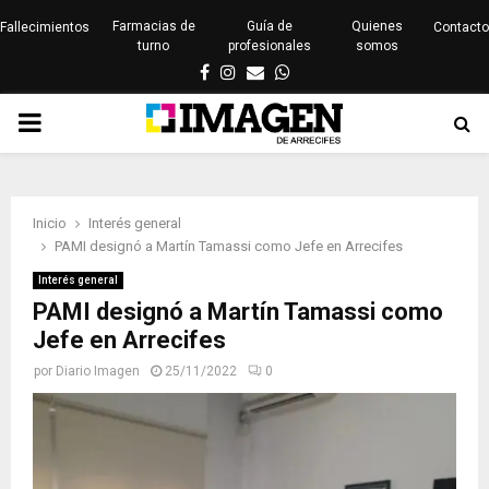
Farmacias de
Guía de
Quienes
Fallecimientos
Contacto
turno
profesionales
somos
Facebook
Instagram
Email
Whatsapp
PRIMARY
MENU
Inicio
Interés general
PAMI designó a Martín Tamassi como Jefe en Arrecifes
Interés general
PAMI designó a Martín Tamassi como
Jefe en Arrecifes
por
Diario Imagen
25/11/2022
0